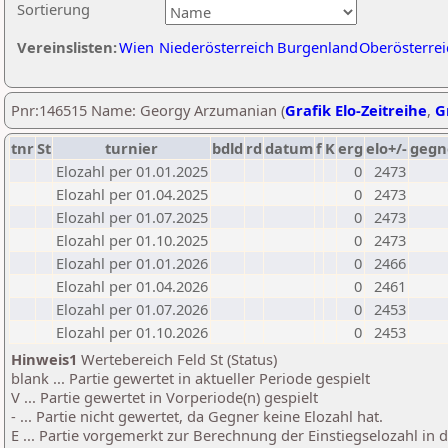
Sortierung
Vereinslisten:
Wien
Niederösterreich
Burgenland
Oberösterrei
Pnr:146515 Name: Georgy Arzumanian (
Grafik Elo-Zeitreihe
,
G
tnr
St
turnier
bdld
rd
datum
f
K
erg
elo+/-
gegn
Elozahl per 01.01.2025
0
2473
Elozahl per 01.04.2025
0
2473
Elozahl per 01.07.2025
0
2473
Elozahl per 01.10.2025
0
2473
Elozahl per 01.01.2026
0
2466
Elozahl per 01.04.2026
0
2461
Elozahl per 01.07.2026
0
2453
Elozahl per 01.10.2026
0
2453
Hinweis1
Wertebereich Feld St (Status)
blank ... Partie gewertet in aktueller Periode gespielt
V ... Partie gewertet in Vorperiode(n) gespielt
- ... Partie nicht gewertet, da Gegner keine Elozahl hat.
E ... Partie vorgemerkt zur Berechnung der Einstiegselozahl in