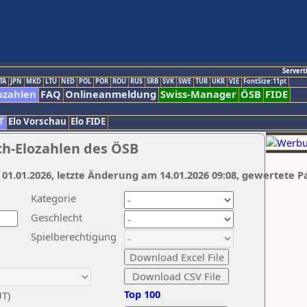
Servert
TA
JPN
MKD
LTU
NED
POL
POR
ROU
RUS
SRB
SVK
SWE
TUR
UKR
VIE
FontSize:11pt
ozahlen
FAQ
Onlineanmeldung
Swiss-Manager
ÖSB
FIDE
T
Elo Vorschau
Elo FIDE
ch-Elozahlen des ÖSB
 01.01.2026, letzte Änderung am 14.01.2026 09:08, gewertete P
Kategorie
Geschlecht
Spielberechtigung
Top 100
UT)