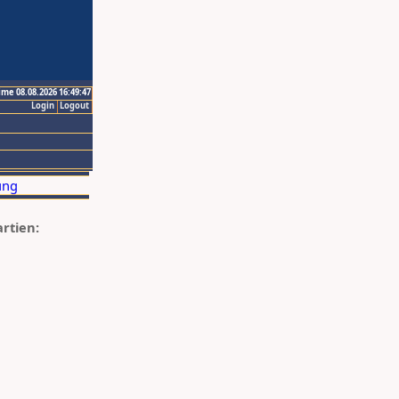
ime 08.08.2026 16:49:47
Login
Logout
artien: