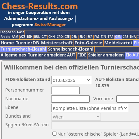
Logged on: Gast
Arabic
ARM
AZE
BIH
BUL
CAT
CHN
CRO
CZE
DEN
ENG
ESP
FAI
FIN
FRA
GER
GRE
INA
I
Home
TurnierDB
Meisterschaft
Foto-Galerie
Meldekartei
El
Turnierschach-Elozahl
Schnellschach-Elozahl
Allgemeines
Turnier anmelden: AUT
FIDE
Spieler anmelden
Elo AU
Willkommen bei den offiziellen Turnierscha
FIDE-Elolisten Stand
AUT-Elolisten Stand
10.879
Personennummer
Nachname
Vorname
Ebene
Bundesland
Spgem./Kreis/Verein
Nur "österreichische" Spieler (Land=A