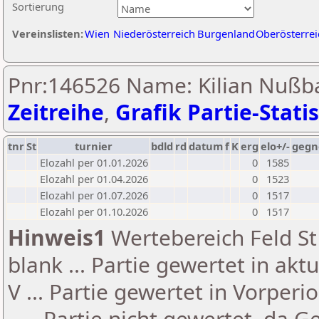
Sortierung
Vereinslisten:
Wien
Niederösterreich
Burgenland
Oberösterrei
Pnr:146526 Name: Kilian Nußb
Zeitreihe
,
Grafik Partie-Statis
tnr
St
turnier
bdld
rd
datum
f
K
erg
elo+/-
gegn
Elozahl per 01.01.2026
0
1585
Elozahl per 01.04.2026
0
1523
Elozahl per 01.07.2026
0
1517
Elozahl per 01.10.2026
0
1517
Hinweis1
Wertebereich Feld St 
blank ... Partie gewertet in akt
V ... Partie gewertet in Vorperi
- ... Partie nicht gewertet, da 