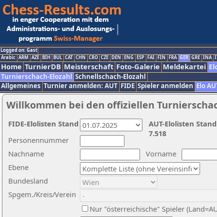
Logged on: Gast
Arabic
ARM
AZE
BIH
BUL
CAT
CHN
CRO
CZE
DEN
ENG
ESP
FAI
FIN
FRA
GER
GRE
INA
I
Home
TurnierDB
Meisterschaft
Foto-Galerie
Meldekartei
El
Turnierschach-Elozahl
Schnellschach-Elozahl
Allgemeines
Turnier anmelden: AUT
FIDE
Spieler anmelden
Elo AU
Willkommen bei den offiziellen Turnierscha
FIDE-Elolisten Stand
AUT-Elolisten Stand
7.518
Personennummer
Nachname
Vorname
Ebene
Bundesland
Spgem./Kreis/Verein
Nur "österreichische" Spieler (Land=A