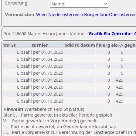
Sortierung
Vereinslisten:
Wien
Niederösterreich
Burgenland
Oberösterrei
Pnr:146658 Name: Henry James Vollmer (
Grafik Elo-Zeitreihe
,
tnr
St
turnier
bdld
rd
datum
f
K
erg
elo+/-
gegn
Elozahl per 01.01.2025
0
0
Elozahl per 01.04.2025
0
0
Elozahl per 01.07.2025
0
0
Elozahl per 01.10.2025
0
0
Elozahl per 01.01.2026
0
1429
Elozahl per 01.04.2026
0
1429
Elozahl per 01.07.2026
0
1429
Elozahl per 01.10.2026
0
1429
Hinweis1
Wertebereich Feld St (Status)
blank ... Partie gewertet in aktueller Periode gespielt
V ... Partie gewertet in Vorperiode(n) gespielt
- ... Partie nicht gewertet, da Gegner keine Elozahl hat.
E ... Partie vorgemerkt zur Berechnung der Einstiegselozahl in