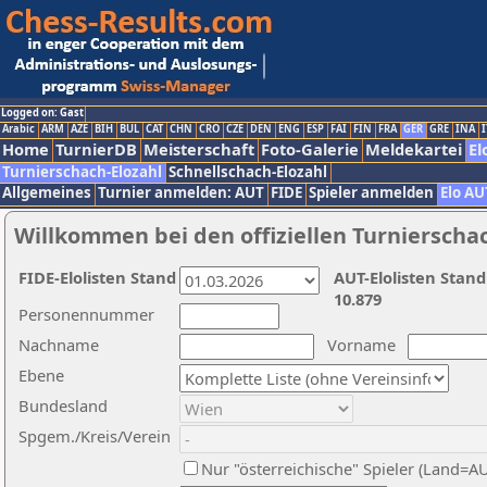
Logged on: Gast
Arabic
ARM
AZE
BIH
BUL
CAT
CHN
CRO
CZE
DEN
ENG
ESP
FAI
FIN
FRA
GER
GRE
INA
I
Home
TurnierDB
Meisterschaft
Foto-Galerie
Meldekartei
El
Turnierschach-Elozahl
Schnellschach-Elozahl
Allgemeines
Turnier anmelden: AUT
FIDE
Spieler anmelden
Elo AU
Willkommen bei den offiziellen Turnierscha
FIDE-Elolisten Stand
AUT-Elolisten Stand
10.879
Personennummer
Nachname
Vorname
Ebene
Bundesland
Spgem./Kreis/Verein
Nur "österreichische" Spieler (Land=A