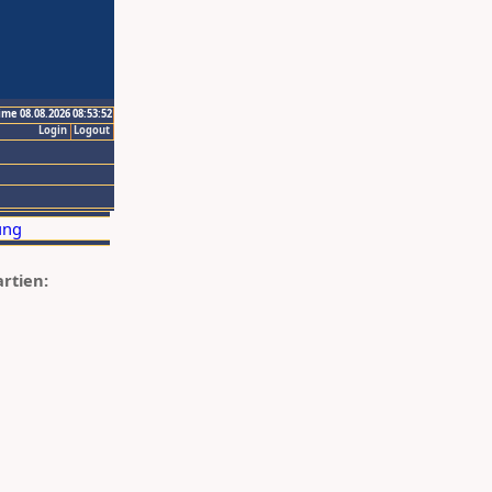
ime 08.08.2026 08:53:52
Login
Logout
artien: