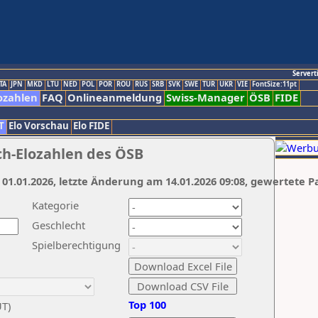
Servert
TA
JPN
MKD
LTU
NED
POL
POR
ROU
RUS
SRB
SVK
SWE
TUR
UKR
VIE
FontSize:11pt
ozahlen
FAQ
Onlineanmeldung
Swiss-Manager
ÖSB
FIDE
T
Elo Vorschau
Elo FIDE
ch-Elozahlen des ÖSB
 01.01.2026, letzte Änderung am 14.01.2026 09:08, gewertete P
Kategorie
Geschlecht
Spielberechtigung
Top 100
UT)