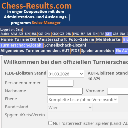
Logged on: Gast
Arabic
ARM
AZE
BIH
BUL
CAT
CHN
CRO
CZE
DEN
ENG
ESP
FAI
FIN
FRA
GER
GRE
INA
I
Home
TurnierDB
Meisterschaft
Foto-Galerie
Meldekartei
El
Turnierschach-Elozahl
Schnellschach-Elozahl
Allgemeines
Turnier anmelden: AUT
FIDE
Spieler anmelden
Elo AU
Willkommen bei den offiziellen Turnierscha
FIDE-Elolisten Stand
AUT-Elolisten Stand
10.879
Personennummer
Nachname
Vorname
Ebene
Bundesland
Spgem./Kreis/Verein
Nur "österreichische" Spieler (Land=A