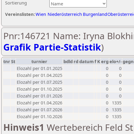
Sortierung
Vereinslisten:
Wien
Niederösterreich
Burgenland
Oberösterrei
Pnr:146721 Name: Iryna Blokhi
Grafik Partie-Statistik
)
tnr
St
turnier
bdld
rd
datum
f
K
erg
elo+/-
gegn
Elozahl per 01.01.2025
0
0
Elozahl per 01.04.2025
0
0
Elozahl per 01.07.2025
0
0
Elozahl per 01.10.2025
0
0
Elozahl per 01.01.2026
0
0
Elozahl per 01.04.2026
0
1335
Elozahl per 01.07.2026
0
1335
Elozahl per 01.10.2026
0
1335
Hinweis1
Wertebereich Feld St 