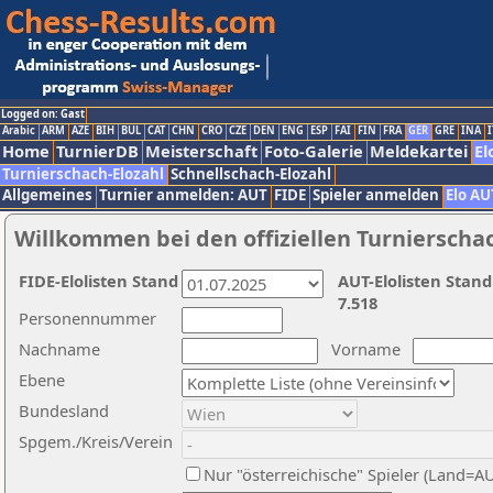
Logged on: Gast
Arabic
ARM
AZE
BIH
BUL
CAT
CHN
CRO
CZE
DEN
ENG
ESP
FAI
FIN
FRA
GER
GRE
INA
I
Home
TurnierDB
Meisterschaft
Foto-Galerie
Meldekartei
El
Turnierschach-Elozahl
Schnellschach-Elozahl
Allgemeines
Turnier anmelden: AUT
FIDE
Spieler anmelden
Elo AU
Willkommen bei den offiziellen Turnierscha
FIDE-Elolisten Stand
AUT-Elolisten Stand
7.518
Personennummer
Nachname
Vorname
Ebene
Bundesland
Spgem./Kreis/Verein
Nur "österreichische" Spieler (Land=A