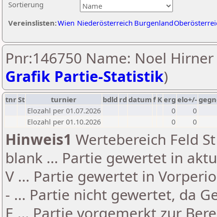
Sortierung
Vereinslisten:
Wien
Niederösterreich
Burgenland
Oberösterrei
Pnr:146750 Name: Noel Hirner 
Grafik Partie-Statistik
)
tnr
St
turnier
bdld
rd
datum
f
K
erg
elo+/-
gegn
Elozahl per 01.07.2026
0
0
Elozahl per 01.10.2026
0
0
Hinweis1
Wertebereich Feld St 
blank ... Partie gewertet in akt
V ... Partie gewertet in Vorperi
- ... Partie nicht gewertet, da 
E ... Partie vorgemerkt zur Be