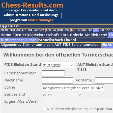
Logged on: Gast
Arabic
ARM
AZE
BIH
BUL
CAT
CHN
CRO
CZE
DEN
ENG
ESP
FAI
FIN
FRA
GER
GRE
INA
I
Home
TurnierDB
Meisterschaft
Foto-Galerie
Meldekartei
El
Turnierschach-Elozahl
Schnellschach-Elozahl
Allgemeines
Turnier anmelden: AUT
FIDE
Spieler anmelden
Elo AU
Willkommen bei den offiziellen Turnierscha
FIDE-Elolisten Stand
AUT-Elolisten Stand
7.518
Personennummer
Nachname
Vorname
Ebene
Bundesland
Spgem./Kreis/Verein
Nur "österreichische" Spieler (Land=A