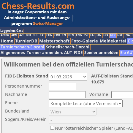
Logged on: Gast
Arabic
ARM
AZE
BIH
BUL
CAT
CHN
CRO
CZE
DEN
ENG
ESP
FAI
FIN
FRA
GER
GRE
INA
I
Home
TurnierDB
Meisterschaft
Foto-Galerie
Meldekartei
El
Turnierschach-Elozahl
Schnellschach-Elozahl
Allgemeines
Turnier anmelden: AUT
FIDE
Spieler anmelden
Elo AU
Willkommen bei den offiziellen Turnierscha
FIDE-Elolisten Stand
AUT-Elolisten Stand
10.879
Personennummer
Nachname
Vorname
Ebene
Bundesland
Spgem./Kreis/Verein
Nur "österreichische" Spieler (Land=A