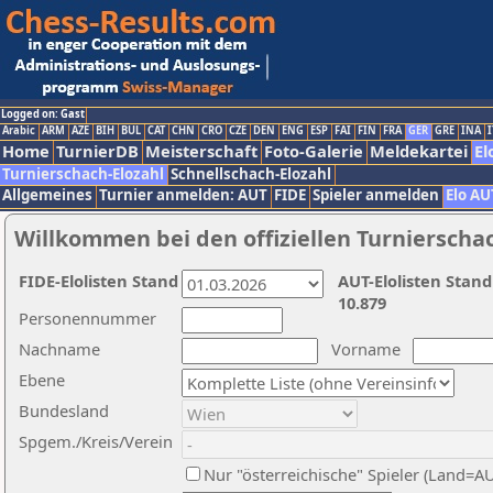
Logged on: Gast
Arabic
ARM
AZE
BIH
BUL
CAT
CHN
CRO
CZE
DEN
ENG
ESP
FAI
FIN
FRA
GER
GRE
INA
I
Home
TurnierDB
Meisterschaft
Foto-Galerie
Meldekartei
El
Turnierschach-Elozahl
Schnellschach-Elozahl
Allgemeines
Turnier anmelden: AUT
FIDE
Spieler anmelden
Elo AU
Willkommen bei den offiziellen Turnierscha
FIDE-Elolisten Stand
AUT-Elolisten Stand
10.879
Personennummer
Nachname
Vorname
Ebene
Bundesland
Spgem./Kreis/Verein
Nur "österreichische" Spieler (Land=A