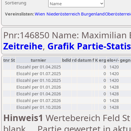
Sortierung
Vereinslisten:
Wien
Niederösterreich
Burgenland
Oberösterrei
Pnr:146850 Name: Maximilian B
Zeitreihe
,
Grafik Partie-Statis
tnr
St
turnier
bdld
rd
datum
f
K
erg
elo+/-
gegn
Elozahl per 01.04.2025
0
1420
Elozahl per 01.07.2025
0
1420
Elozahl per 01.10.2025
0
1420
Elozahl per 01.01.2026
0
1428
Elozahl per 01.04.2026
0
1428
Elozahl per 01.07.2026
0
1428
Elozahl per 01.10.2026
0
1428
Hinweis1
Wertebereich Feld St 
blank ... Partie gewertet in akt