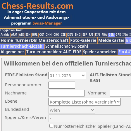
Logged on: Gast
Arabic
ARM
AZE
BIH
BUL
CAT
CHN
CRO
CZE
DEN
ENG
ESP
FAI
FIN
FRA
GER
GRE
INA
I
Home
TurnierDB
Meisterschaft
Foto-Galerie
Meldekartei
El
Turnierschach-Elozahl
Schnellschach-Elozahl
Allgemeines
Turnier anmelden: AUT
FIDE
Spieler anmelden
Elo AU
Willkommen bei den offiziellen Turnierscha
FIDE-Elolisten Stand
AUT-Elolisten Stand
8.601
Personennummer
Nachname
Vorname
Ebene
Bundesland
Spgem./Kreis/Verein
Nur "österreichische" Spieler (Land=A