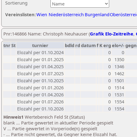
Sortierung
Vereinslisten:
Wien
Niederösterreich
Burgenland
Oberösterrei
Pnr:146866 Name: Christoph Neuhauser (
Grafik Elo-Zeitreihe
,
tnr
St
turnier
bdld
rd
datum
f
K
erg
elo+/-
gegn
Elozahl per 01.10.2024
0
0
Elozahl per 01.01.2025
0
1350
Elozahl per 01.04.2025
0
1346
Elozahl per 01.07.2025
0
1462
Elozahl per 01.10.2025
0
1501
Elozahl per 01.01.2026
0
1514
Elozahl per 01.04.2026
0
1531
Elozahl per 01.07.2026
0
1554
Elozahl per 01.10.2026
0
1554
Hinweis1
Wertebereich Feld St (Status)
blank ... Partie gewertet in aktueller Periode gespielt
V ... Partie gewertet in Vorperiode(n) gespielt
- ... Partie nicht gewertet, da Gegner keine Elozahl hat.