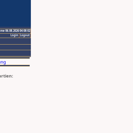
ime 06.08.2026 04:08:02
Login
Logout
artien: