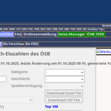
Servert
TA
JPN
MKD
LTU
NED
POL
POR
ROU
RUS
SRB
SVK
SWE
TUR
UKR
VIE
FontSize:11pt
ozahlen
FAQ
Onlineanmeldung
Swiss-Manager
ÖSB
FIDE
T
Elo Vorschau
Elo FIDE
ch-Elozahlen des ÖSB
 01.10.2025, letzte Änderung am 01.10.2025 09:19, gewertete P
Kategorie
Geschlecht
Spielberechtigung
Top 100
UT)