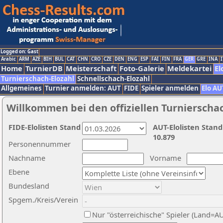
Logged on: Gast
Arabic
ARM
AZE
BIH
BUL
CAT
CHN
CRO
CZE
DEN
ENG
ESP
FAI
FIN
FRA
GER
GRE
INA
I
Home
TurnierDB
Meisterschaft
Foto-Galerie
Meldekartei
El
Turnierschach-Elozahl
Schnellschach-Elozahl
Allgemeines
Turnier anmelden: AUT
FIDE
Spieler anmelden
Elo AU
Willkommen bei den offiziellen Turnierscha
FIDE-Elolisten Stand
AUT-Elolisten Stand
10.879
Personennummer
Nachname
Vorname
Ebene
Bundesland
Spgem./Kreis/Verein
Nur "österreichische" Spieler (Land=A