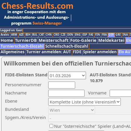
Logged on: Gast
Arabic
ARM
AZE
BIH
BUL
CAT
CHN
CRO
CZE
DEN
ENG
ESP
FAI
FIN
FRA
GER
GRE
INA
I
Home
TurnierDB
Meisterschaft
Foto-Galerie
Meldekartei
El
Turnierschach-Elozahl
Schnellschach-Elozahl
Allgemeines
Turnier anmelden: AUT
FIDE
Spieler anmelden
Elo AU
Willkommen bei den offiziellen Turnierscha
FIDE-Elolisten Stand
AUT-Elolisten Stand
10.879
Personennummer
Nachname
Vorname
Ebene
Bundesland
Spgem./Kreis/Verein
Nur "österreichische" Spieler (Land=A