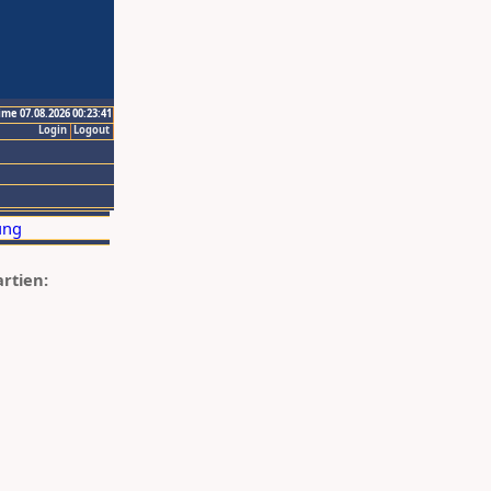
ime 07.08.2026 00:23:41
Login
Logout
artien: