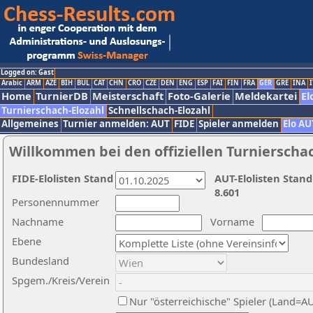
Logged on: Gast
Arabic
ARM
AZE
BIH
BUL
CAT
CHN
CRO
CZE
DEN
ENG
ESP
FAI
FIN
FRA
GER
GRE
INA
I
Home
TurnierDB
Meisterschaft
Foto-Galerie
Meldekartei
El
Turnierschach-Elozahl
Schnellschach-Elozahl
Allgemeines
Turnier anmelden: AUT
FIDE
Spieler anmelden
Elo AU
Willkommen bei den offiziellen Turnierscha
FIDE-Elolisten Stand
AUT-Elolisten Stand
8.601
Personennummer
Nachname
Vorname
Ebene
Bundesland
Spgem./Kreis/Verein
Nur "österreichische" Spieler (Land=A