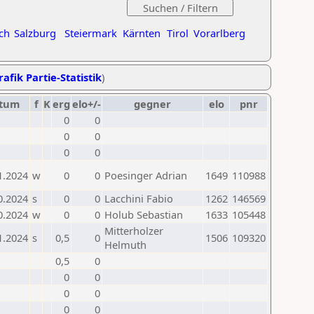
ch
Salzburg
Steiermark
Kärnten
Tirol
Vorarlberg
rafik Partie-Statistik
)
tum
f
K
erg
elo+/-
gegner
elo
pnr
0
0
0
0
0
0
1.2024
w
0
0
Poesinger Adrian
1649
110988
0.2024
s
0
0
Lacchini Fabio
1262
146569
0.2024
w
0
0
Holub Sebastian
1633
105448
Mitterholzer
1.2024
s
0,5
0
1506
109320
Helmuth
0,5
0
0
0
0
0
0
0