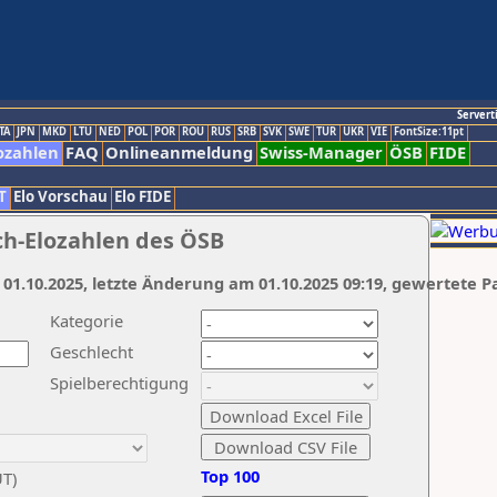
Servert
TA
JPN
MKD
LTU
NED
POL
POR
ROU
RUS
SRB
SVK
SWE
TUR
UKR
VIE
FontSize:11pt
ozahlen
FAQ
Onlineanmeldung
Swiss-Manager
ÖSB
FIDE
T
Elo Vorschau
Elo FIDE
ch-Elozahlen des ÖSB
 01.10.2025, letzte Änderung am 01.10.2025 09:19, gewertete P
Kategorie
Geschlecht
Spielberechtigung
Top 100
UT)