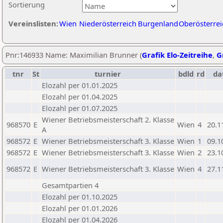
Sortierung
Vereinslisten:
Wien
Niederösterreich
Burgenland
Oberösterrei
Pnr:146933 Name: Maximilian Brunner (
Grafik Elo-Zeitreihe
,
G
tnr
St
turnier
bdld
rd
da
Elozahl per 01.01.2025
Elozahl per 01.04.2025
Elozahl per 01.07.2025
Wiener Betriebsmeisterschaft 2. Klasse
968570
E
Wien
4
20.1
A
968572
E
Wiener Betriebsmeisterschaft 3. Klasse
Wien
1
09.1
968572
E
Wiener Betriebsmeisterschaft 3. Klasse
Wien
2
23.1
968572
E
Wiener Betriebsmeisterschaft 3. Klasse
Wien
4
27.1
Gesamtpartien 4
Elozahl per 01.10.2025
Elozahl per 01.01.2026
Elozahl per 01.04.2026