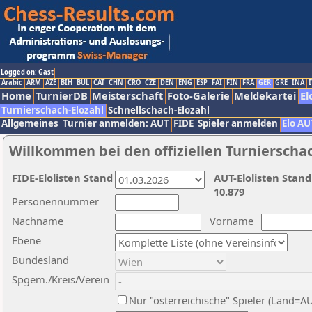
Logged on: Gast
Arabic
ARM
AZE
BIH
BUL
CAT
CHN
CRO
CZE
DEN
ENG
ESP
FAI
FIN
FRA
GER
GRE
INA
I
Home
TurnierDB
Meisterschaft
Foto-Galerie
Meldekartei
El
Turnierschach-Elozahl
Schnellschach-Elozahl
Allgemeines
Turnier anmelden: AUT
FIDE
Spieler anmelden
Elo AU
Willkommen bei den offiziellen Turnierscha
FIDE-Elolisten Stand
AUT-Elolisten Stand
10.879
Personennummer
Nachname
Vorname
Ebene
Bundesland
Spgem./Kreis/Verein
Nur "österreichische" Spieler (Land=A