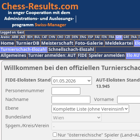
Logged on: Gast
Arabic
ARM
AZE
BIH
BUL
CAT
CHN
CRO
CZE
DEN
ENG
ESP
FAI
FIN
FRA
GER
GRE
INA
I
Home
TurnierDB
Meisterschaft
Foto-Galerie
Meldekartei
El
Turnierschach-Elozahl
Schnellschach-Elozahl
Allgemeines
Turnier anmelden: AUT
FIDE
Spieler anmelden
Elo AU
Willkommen bei den offiziellen Turnierscha
FIDE-Elolisten Stand
AUT-Elolisten Stand
13.945
Personennummer
Nachname
Vorname
Ebene
Bundesland
Spgem./Kreis/Verein
Nur "österreichische" Spieler (Land=A