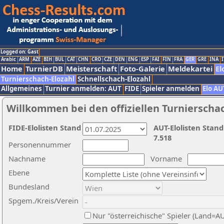
Logged on: Gast
Arabic
ARM
AZE
BIH
BUL
CAT
CHN
CRO
CZE
DEN
ENG
ESP
FAI
FIN
FRA
GER
GRE
INA
I
Home
TurnierDB
Meisterschaft
Foto-Galerie
Meldekartei
El
Turnierschach-Elozahl
Schnellschach-Elozahl
Allgemeines
Turnier anmelden: AUT
FIDE
Spieler anmelden
Elo AU
Willkommen bei den offiziellen Turnierscha
FIDE-Elolisten Stand
AUT-Elolisten Stand
7.518
Personennummer
Nachname
Vorname
Ebene
Bundesland
Spgem./Kreis/Verein
Nur "österreichische" Spieler (Land=A