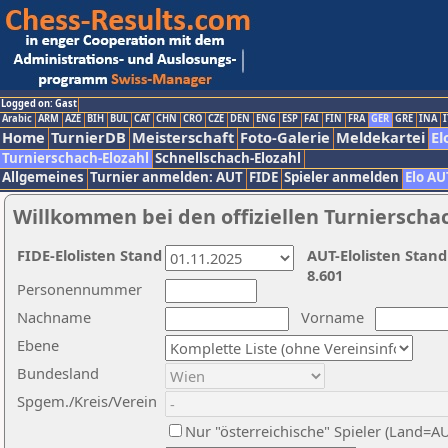
Logged on: Gast
Arabic
ARM
AZE
BIH
BUL
CAT
CHN
CRO
CZE
DEN
ENG
ESP
FAI
FIN
FRA
GER
GRE
INA
I
Home
TurnierDB
Meisterschaft
Foto-Galerie
Meldekartei
El
Turnierschach-Elozahl
Schnellschach-Elozahl
Allgemeines
Turnier anmelden: AUT
FIDE
Spieler anmelden
Elo AU
Willkommen bei den offiziellen Turnierscha
FIDE-Elolisten Stand
AUT-Elolisten Stand
8.601
Personennummer
Nachname
Vorname
Ebene
Bundesland
Spgem./Kreis/Verein
Nur "österreichische" Spieler (Land=A