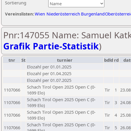
Sortierung
Vereinslisten:
Wien
Niederösterreich
Burgenland
Oberösterrei
Pnr:147055 Name: Samuel Katki
Grafik Partie-Statistik
)
tnr
St
turnier
bdld
rd
da
Elozahl per 01.01.2025
Elozahl per 01.04.2025
Elozahl per 01.07.2025
Schach Tirol Open 2025 Open C (0-
1107066
Tir
1
23.08
1699 Elo)
Schach Tirol Open 2025 Open C (0-
1107066
Tir
3
24.08
1699 Elo)
Schach Tirol Open 2025 Open C (0-
1107066
Tir
4
25.08
1699 Elo)
Schach Tirol Open 2025 Open C (0-
1107066
Tir
5
26.08
1699 Elo)