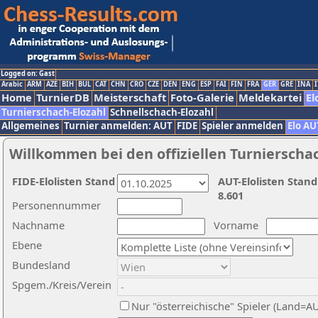
Logged on: Gast
Arabic
ARM
AZE
BIH
BUL
CAT
CHN
CRO
CZE
DEN
ENG
ESP
FAI
FIN
FRA
GER
GRE
INA
I
Home
TurnierDB
Meisterschaft
Foto-Galerie
Meldekartei
El
Turnierschach-Elozahl
Schnellschach-Elozahl
Allgemeines
Turnier anmelden: AUT
FIDE
Spieler anmelden
Elo AU
Willkommen bei den offiziellen Turnierscha
FIDE-Elolisten Stand
AUT-Elolisten Stand
8.601
Personennummer
Nachname
Vorname
Ebene
Bundesland
Spgem./Kreis/Verein
Nur "österreichische" Spieler (Land=A