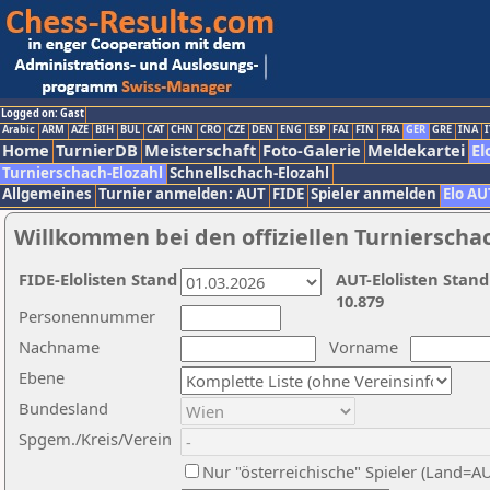
Logged on: Gast
Arabic
ARM
AZE
BIH
BUL
CAT
CHN
CRO
CZE
DEN
ENG
ESP
FAI
FIN
FRA
GER
GRE
INA
I
Home
TurnierDB
Meisterschaft
Foto-Galerie
Meldekartei
El
Turnierschach-Elozahl
Schnellschach-Elozahl
Allgemeines
Turnier anmelden: AUT
FIDE
Spieler anmelden
Elo AU
Willkommen bei den offiziellen Turnierscha
FIDE-Elolisten Stand
AUT-Elolisten Stand
10.879
Personennummer
Nachname
Vorname
Ebene
Bundesland
Spgem./Kreis/Verein
Nur "österreichische" Spieler (Land=A