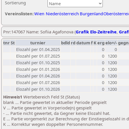
Sortierung
Vereinslisten:
Wien
Niederösterreich
Burgenland
Oberösterrei
Pnr:147067 Name: Sofiia Agafonova (
Grafik Elo-Zeitreihe
,
Grafi
tnr
St
turnier
bdld
rd
datum
f
K
erg
elo+/-
gegn
Elozahl per 01.04.2025
0
0
Elozahl per 01.07.2025
0
1200
Elozahl per 01.10.2025
0
1200
Elozahl per 01.01.2026
0
1200
Elozahl per 01.04.2026
0
1200
Elozahl per 01.07.2026
0
1200
Elozahl per 01.10.2026
0
1200
Hinweis1
Wertebereich Feld St (Status)
blank ... Partie gewertet in aktueller Periode gespielt
V ... Partie gewertet in Vorperiode(n) gespielt
- ... Partie nicht gewertet, da Gegner keine Elozahl hat.
E ... Partie vorgemerkt zur Berechnung der Einstiegselozahl in
K ... Korrektur wegen doppelter Personennummer.