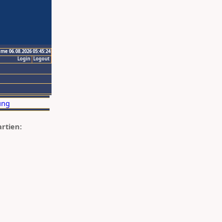
ime 06.08.2026 05:45:24
Login
Logout
artien: