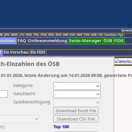
Servert
TA
JPN
MKD
LTU
NED
POL
POR
ROU
RUS
SRB
SVK
SWE
TUR
UKR
VIE
FontSize:11pt
ozahlen
FAQ
Onlineanmeldung
Swiss-Manager
ÖSB
FIDE
T
Elo Vorschau
Elo FIDE
ch-Elozahlen des ÖSB
 01.01.2026, letzte Änderung am 14.01.2026 09:08, gewertete P
Kategorie
Geschlecht
Spielberechtigung
Top 100
UT)