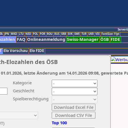
Servert
TA
JPN
MKD
LTU
NED
POL
POR
ROU
RUS
SRB
SVK
SWE
TUR
UKR
VIE
FontSize:11pt
ozahlen
FAQ
Onlineanmeldung
Swiss-Manager
ÖSB
FIDE
T
Elo Vorschau
Elo FIDE
ch-Elozahlen des ÖSB
 01.01.2026, letzte Änderung am 14.01.2026 09:08, gewertete P
Kategorie
Geschlecht
Spielberechtigung
Top 100
UT)