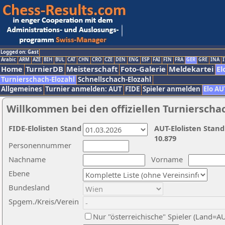
Logged on: Gast
Arabic
ARM
AZE
BIH
BUL
CAT
CHN
CRO
CZE
DEN
ENG
ESP
FAI
FIN
FRA
GER
GRE
INA
I
Home
TurnierDB
Meisterschaft
Foto-Galerie
Meldekartei
El
Turnierschach-Elozahl
Schnellschach-Elozahl
Allgemeines
Turnier anmelden: AUT
FIDE
Spieler anmelden
Elo AU
Willkommen bei den offiziellen Turnierscha
FIDE-Elolisten Stand
AUT-Elolisten Stand
10.879
Personennummer
Nachname
Vorname
Ebene
Bundesland
Spgem./Kreis/Verein
Nur "österreichische" Spieler (Land=A