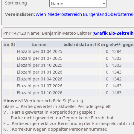
Sortierung
Vereinslisten:
Wien
Niederösterreich
Burgenland
Oberösterrei
Pnr:147120 Name: Benjamin-Mateo Leitner (
Grafik Elo-Zeitrei
tnr
St
turnier
bdld
rd
datum
f
K
erg
elo+/-
gegn
Elozahl per 01.04.2025
0
1284
Elozahl per 01.07.2025
0
1303
Elozahl per 01.10.2025
0
1303
Elozahl per 01.01.2026
0
1343
Elozahl per 01.04.2026
0
1342
Elozahl per 01.07.2026
0
1463
Elozahl per 01.10.2026
0
1463
Hinweis1
Wertebereich Feld St (Status)
blank ... Partie gewertet in aktueller Periode gespielt
V ... Partie gewertet in Vorperiode(n) gespielt
- ... Partie nicht gewertet, da Gegner keine Elozahl hat.
E ... Partie vorgemerkt zur Berechnung der Einstiegselozahl in
K ... Korrektur wegen doppelter Personennummer.