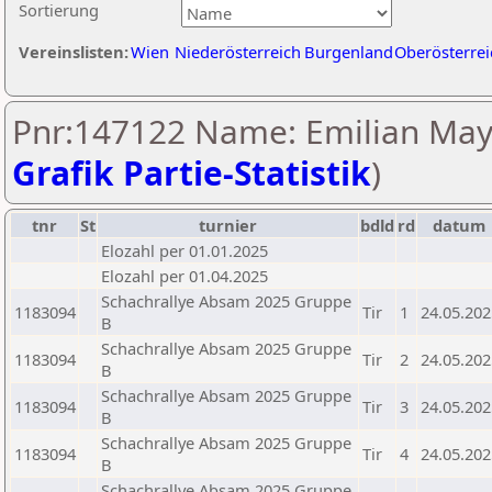
Sortierung
Vereinslisten:
Wien
Niederösterreich
Burgenland
Oberösterrei
Pnr:147122 Name: Emilian Mayr
Grafik Partie-Statistik
)
tnr
St
turnier
bdld
rd
datum
Elozahl per 01.01.2025
Elozahl per 01.04.2025
Schachrallye Absam 2025 Gruppe
1183094
Tir
1
24.05.202
B
Schachrallye Absam 2025 Gruppe
1183094
Tir
2
24.05.202
B
Schachrallye Absam 2025 Gruppe
1183094
Tir
3
24.05.202
B
Schachrallye Absam 2025 Gruppe
1183094
Tir
4
24.05.202
B
Schachrallye Absam 2025 Gruppe