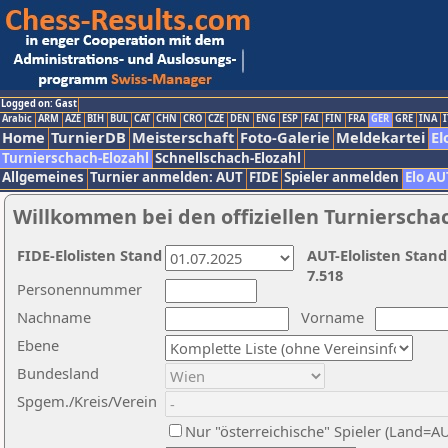
Logged on: Gast
Arabic
ARM
AZE
BIH
BUL
CAT
CHN
CRO
CZE
DEN
ENG
ESP
FAI
FIN
FRA
GER
GRE
INA
I
Home
TurnierDB
Meisterschaft
Foto-Galerie
Meldekartei
El
Turnierschach-Elozahl
Schnellschach-Elozahl
Allgemeines
Turnier anmelden: AUT
FIDE
Spieler anmelden
Elo AU
Willkommen bei den offiziellen Turnierscha
FIDE-Elolisten Stand
AUT-Elolisten Stand
7.518
Personennummer
Nachname
Vorname
Ebene
Bundesland
Spgem./Kreis/Verein
Nur "österreichische" Spieler (Land=A