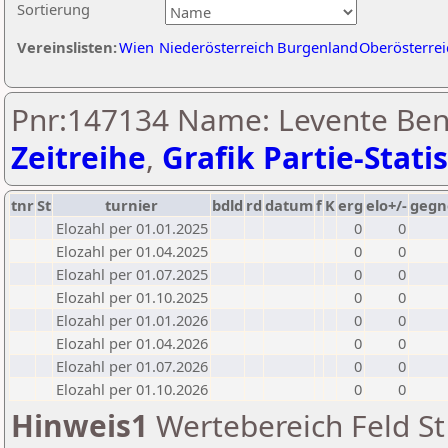
Sortierung
Vereinslisten:
Wien
Niederösterreich
Burgenland
Oberösterrei
Pnr:147134 Name: Levente Ben
Zeitreihe
,
Grafik Partie-Statis
tnr
St
turnier
bdld
rd
datum
f
K
erg
elo+/-
gegn
Elozahl per 01.01.2025
0
0
Elozahl per 01.04.2025
0
0
Elozahl per 01.07.2025
0
0
Elozahl per 01.10.2025
0
0
Elozahl per 01.01.2026
0
0
Elozahl per 01.04.2026
0
0
Elozahl per 01.07.2026
0
0
Elozahl per 01.10.2026
0
0
Hinweis1
Wertebereich Feld St 