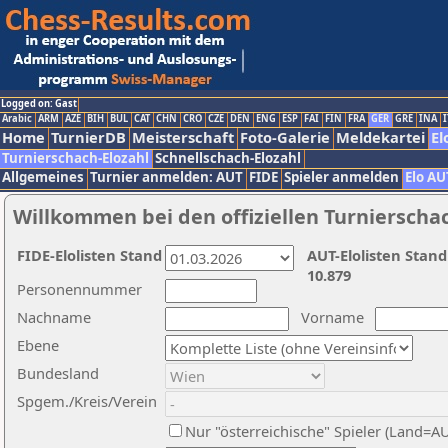
Logged on: Gast
Arabic
ARM
AZE
BIH
BUL
CAT
CHN
CRO
CZE
DEN
ENG
ESP
FAI
FIN
FRA
GER
GRE
INA
I
Home
TurnierDB
Meisterschaft
Foto-Galerie
Meldekartei
El
Turnierschach-Elozahl
Schnellschach-Elozahl
Allgemeines
Turnier anmelden: AUT
FIDE
Spieler anmelden
Elo AU
Willkommen bei den offiziellen Turnierscha
FIDE-Elolisten Stand
AUT-Elolisten Stand
10.879
Personennummer
Nachname
Vorname
Ebene
Bundesland
Spgem./Kreis/Verein
Nur "österreichische" Spieler (Land=A