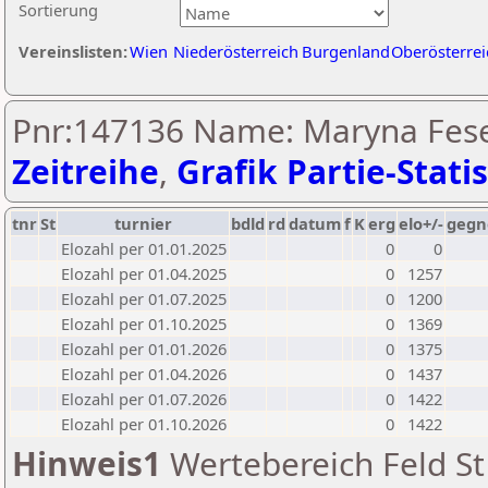
Sortierung
Vereinslisten:
Wien
Niederösterreich
Burgenland
Oberösterrei
Pnr:147136 Name: Maryna Fese
Zeitreihe
,
Grafik Partie-Statis
tnr
St
turnier
bdld
rd
datum
f
K
erg
elo+/-
gegn
Elozahl per 01.01.2025
0
0
Elozahl per 01.04.2025
0
1257
Elozahl per 01.07.2025
0
1200
Elozahl per 01.10.2025
0
1369
Elozahl per 01.01.2026
0
1375
Elozahl per 01.04.2026
0
1437
Elozahl per 01.07.2026
0
1422
Elozahl per 01.10.2026
0
1422
Hinweis1
Wertebereich Feld St 