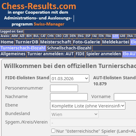
Logged on: Gast
Arabic
ARM
AZE
BIH
BUL
CAT
CHN
CRO
CZE
DEN
ENG
ESP
FAI
FIN
FRA
GER
GRE
INA
I
Home
TurnierDB
Meisterschaft
Foto-Galerie
Meldekartei
El
Turnierschach-Elozahl
Schnellschach-Elozahl
Allgemeines
Turnier anmelden: AUT
FIDE
Spieler anmelden
Elo AU
Willkommen bei den offiziellen Turnierscha
FIDE-Elolisten Stand
AUT-Elolisten Stand
10.879
Personennummer
Nachname
Vorname
Ebene
Bundesland
Spgem./Kreis/Verein
Nur "österreichische" Spieler (Land=A