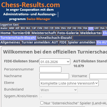
Logged on: Gast
Arabic
ARM
AZE
BIH
BUL
CAT
CHN
CRO
CZE
DEN
ENG
ESP
FAI
FIN
FRA
GER
GRE
INA
I
Home
TurnierDB
Meisterschaft
Foto-Galerie
Meldekartei
El
Turnierschach-Elozahl
Schnellschach-Elozahl
Allgemeines
Turnier anmelden: AUT
FIDE
Spieler anmelden
Elo AU
Willkommen bei den offiziellen Turnierscha
FIDE-Elolisten Stand
AUT-Elolisten Stand
10.879
Personennummer
Nachname
Vorname
Ebene
Bundesland
Spgem./Kreis/Verein
Nur "österreichische" Spieler (Land=A