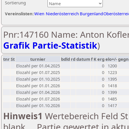
Sortierung
Vereinslisten:
Wien
Niederösterreich
Burgenland
Oberösterrei
Pnr:147160 Name: Anton Kofler
Grafik Partie-Statistik
)
tnr
St
turnier
bdld
rd
datum
f
K
erg
elo+/-
gegn
Elozahl per 01.04.2025
0
1200
Elozahl per 01.07.2025
0
1223
Elozahl per 01.10.2025
0
1395
Elozahl per 01.01.2026
0
1418
Elozahl per 01.04.2026
0
1399
Elozahl per 01.07.2026
0
1485
Elozahl per 01.10.2026
0
1417
Hinweis1
Wertebereich Feld St 
blank ... Partie gewertet in akt