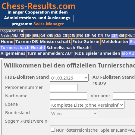
Logged on: Gast
Arabic
ARM
AZE
BIH
BUL
CAT
CHN
CRO
CZE
DEN
ENG
ESP
FAI
FIN
FRA
GER
GRE
INA
I
Home
TurnierDB
Meisterschaft
Foto-Galerie
Meldekartei
El
Turnierschach-Elozahl
Schnellschach-Elozahl
Allgemeines
Turnier anmelden: AUT
FIDE
Spieler anmelden
Elo AU
Willkommen bei den offiziellen Turnierscha
FIDE-Elolisten Stand
AUT-Elolisten Stand
10.879
Personennummer
Nachname
Vorname
Ebene
Bundesland
Spgem./Kreis/Verein
Nur "österreichische" Spieler (Land=A