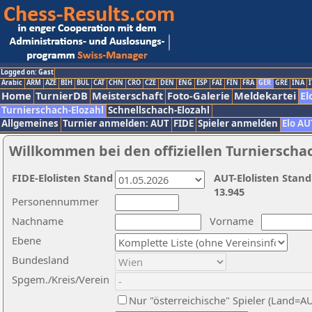
Logged on: Gast
Arabic
ARM
AZE
BIH
BUL
CAT
CHN
CRO
CZE
DEN
ENG
ESP
FAI
FIN
FRA
GER
GRE
INA
I
Home
TurnierDB
Meisterschaft
Foto-Galerie
Meldekartei
El
Turnierschach-Elozahl
Schnellschach-Elozahl
Allgemeines
Turnier anmelden: AUT
FIDE
Spieler anmelden
Elo AU
Willkommen bei den offiziellen Turnierscha
FIDE-Elolisten Stand
AUT-Elolisten Stand
13.945
Personennummer
Nachname
Vorname
Ebene
Bundesland
Spgem./Kreis/Verein
Nur "österreichische" Spieler (Land=A