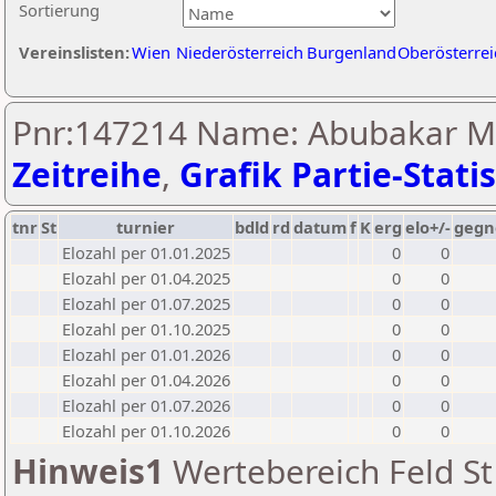
Sortierung
Vereinslisten:
Wien
Niederösterreich
Burgenland
Oberösterrei
Pnr:147214 Name: Abubakar M
Zeitreihe
,
Grafik Partie-Statis
tnr
St
turnier
bdld
rd
datum
f
K
erg
elo+/-
gegn
Elozahl per 01.01.2025
0
0
Elozahl per 01.04.2025
0
0
Elozahl per 01.07.2025
0
0
Elozahl per 01.10.2025
0
0
Elozahl per 01.01.2026
0
0
Elozahl per 01.04.2026
0
0
Elozahl per 01.07.2026
0
0
Elozahl per 01.10.2026
0
0
Hinweis1
Wertebereich Feld St 