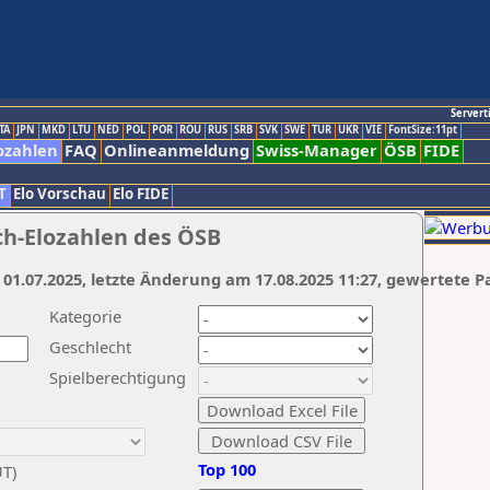
Servert
TA
JPN
MKD
LTU
NED
POL
POR
ROU
RUS
SRB
SVK
SWE
TUR
UKR
VIE
FontSize:11pt
ozahlen
FAQ
Onlineanmeldung
Swiss-Manager
ÖSB
FIDE
T
Elo Vorschau
Elo FIDE
ch-Elozahlen des ÖSB
 01.07.2025, letzte Änderung am 17.08.2025 11:27, gewertete P
Kategorie
Geschlecht
Spielberechtigung
Top 100
UT)