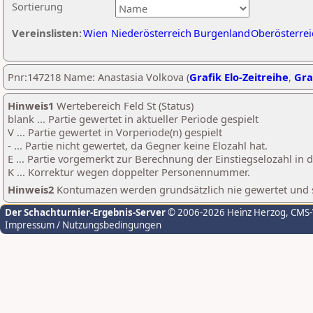
Sortierung
Vereinslisten:
Wien
Niederösterreich
Burgenland
Oberösterrei
Pnr:147218 Name: Anastasia Volkova (
Grafik Elo-Zeitreihe
,
Gra
Hinweis1
Wertebereich Feld St (Status)
blank ... Partie gewertet in aktueller Periode gespielt
V ... Partie gewertet in Vorperiode(n) gespielt
- ... Partie nicht gewertet, da Gegner keine Elozahl hat.
E ... Partie vorgemerkt zur Berechnung der Einstiegselozahl in
K ... Korrektur wegen doppelter Personennummer.
Hinweis2
Kontumazen werden grundsätzlich nie gewertet und sin
Der Schachturnier-Ergebnis-Server
© 2006-2026 Heinz Herzog
, CMS
Impressum / Nutzungsbedingungen