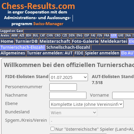
Logged on: Gast
Arabic
ARM
AZE
BIH
BUL
CAT
CHN
CRO
CZE
DEN
ENG
ESP
FAI
FIN
FRA
GER
GRE
INA
I
Home
TurnierDB
Meisterschaft
Foto-Galerie
Meldekartei
El
Turnierschach-Elozahl
Schnellschach-Elozahl
Allgemeines
Turnier anmelden: AUT
FIDE
Spieler anmelden
Elo AU
Willkommen bei den offiziellen Turnierscha
FIDE-Elolisten Stand
AUT-Elolisten Stand
7.518
Personennummer
Nachname
Vorname
Ebene
Bundesland
Spgem./Kreis/Verein
Nur "österreichische" Spieler (Land=A