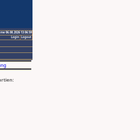
ime 06.08.2026 13:06:59
Login
Logout
artien: