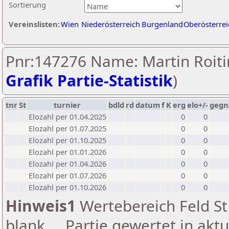
Sortierung
Vereinslisten:
Wien
Niederösterreich
Burgenland
Oberösterrei
Pnr:147276 Name: Martin Roiti
Grafik Partie-Statistik
)
tnr
St
turnier
bdld
rd
datum
f
K
erg
elo+/-
gegn
Elozahl per 01.04.2025
0
0
Elozahl per 01.07.2025
0
0
Elozahl per 01.10.2025
0
0
Elozahl per 01.01.2026
0
0
Elozahl per 01.04.2026
0
0
Elozahl per 01.07.2026
0
0
Elozahl per 01.10.2026
0
0
Hinweis1
Wertebereich Feld St 
blank ... Partie gewertet in akt