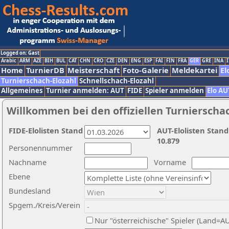
Logged on: Gast
Arabic
ARM
AZE
BIH
BUL
CAT
CHN
CRO
CZE
DEN
ENG
ESP
FAI
FIN
FRA
GER
GRE
INA
I
Home
TurnierDB
Meisterschaft
Foto-Galerie
Meldekartei
El
Turnierschach-Elozahl
Schnellschach-Elozahl
Allgemeines
Turnier anmelden: AUT
FIDE
Spieler anmelden
Elo AU
Willkommen bei den offiziellen Turnierscha
FIDE-Elolisten Stand
AUT-Elolisten Stand
10.879
Personennummer
Nachname
Vorname
Ebene
Bundesland
Spgem./Kreis/Verein
Nur "österreichische" Spieler (Land=A