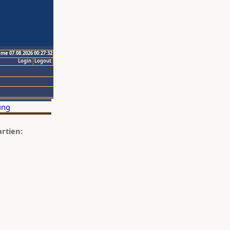
ime 07.08.2026 00:27:32
Login
Logout
artien: