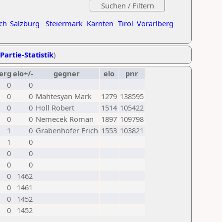
ch
Salzburg
Steiermark
Kärnten
Tirol
Vorarlberg
Partie-Statistik
)
erg
elo+/-
gegner
elo
pnr
0
0
0
0
Mahtesyan Mark
1279
138595
0
0
Holl Robert
1514
105422
0
0
Nemecek Roman
1897
109798
1
0
Grabenhofer Erich
1553
103821
1
0
0
0
0
0
0
1462
0
1461
0
1452
0
1452