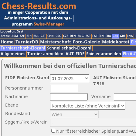
Logged on: Gast
Arabic
ARM
AZE
BIH
BUL
CAT
CHN
CRO
CZE
DEN
ENG
ESP
FAI
FIN
FRA
GER
GRE
INA
I
Home
TurnierDB
Meisterschaft
Foto-Galerie
Meldekartei
El
Turnierschach-Elozahl
Schnellschach-Elozahl
Allgemeines
Turnier anmelden: AUT
FIDE
Spieler anmelden
Elo AU
Willkommen bei den offiziellen Turnierscha
FIDE-Elolisten Stand
AUT-Elolisten Stand
7.518
Personennummer
Nachname
Vorname
Ebene
Bundesland
Spgem./Kreis/Verein
Nur "österreichische" Spieler (Land=A