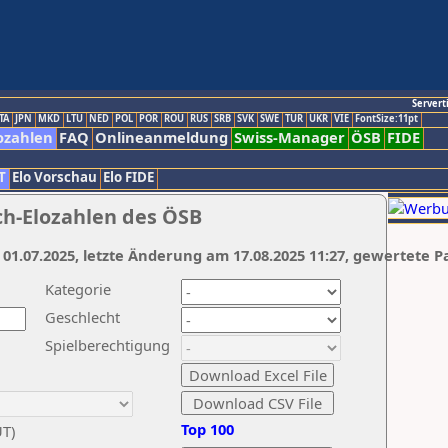
Servert
TA
JPN
MKD
LTU
NED
POL
POR
ROU
RUS
SRB
SVK
SWE
TUR
UKR
VIE
FontSize:11pt
ozahlen
FAQ
Onlineanmeldung
Swiss-Manager
ÖSB
FIDE
T
Elo Vorschau
Elo FIDE
ch-Elozahlen des ÖSB
 01.07.2025, letzte Änderung am 17.08.2025 11:27, gewertete P
Kategorie
Geschlecht
Spielberechtigung
Top 100
UT)