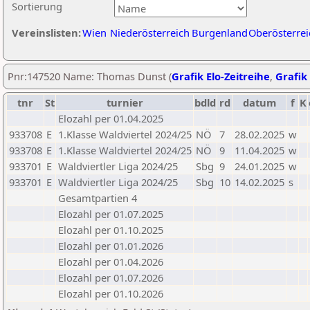
Sortierung
Vereinslisten:
Wien
Niederösterreich
Burgenland
Oberösterrei
Pnr:147520 Name: Thomas Dunst (
Grafik Elo-Zeitreihe
,
Grafik 
tnr
St
turnier
bdld
rd
datum
f
K
Elozahl per 01.04.2025
933708
E
1.Klasse Waldviertel 2024/25
NÖ
7
28.02.2025
w
933708
E
1.Klasse Waldviertel 2024/25
NÖ
9
11.04.2025
w
933701
E
Waldviertler Liga 2024/25
Sbg
9
24.01.2025
w
933701
E
Waldviertler Liga 2024/25
Sbg
10
14.02.2025
s
Gesamtpartien 4
Elozahl per 01.07.2025
Elozahl per 01.10.2025
Elozahl per 01.01.2026
Elozahl per 01.04.2026
Elozahl per 01.07.2026
Elozahl per 01.10.2026