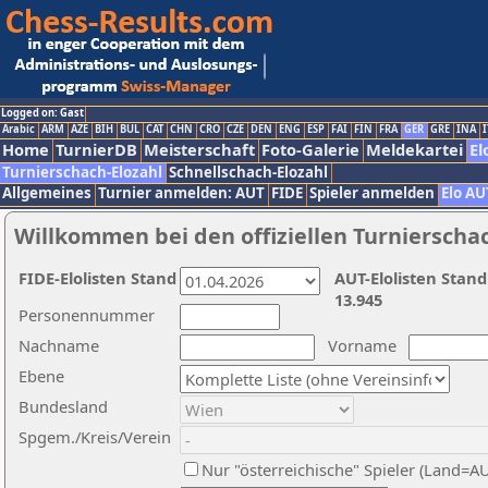
Logged on: Gast
Arabic
ARM
AZE
BIH
BUL
CAT
CHN
CRO
CZE
DEN
ENG
ESP
FAI
FIN
FRA
GER
GRE
INA
I
Home
TurnierDB
Meisterschaft
Foto-Galerie
Meldekartei
El
Turnierschach-Elozahl
Schnellschach-Elozahl
Allgemeines
Turnier anmelden: AUT
FIDE
Spieler anmelden
Elo AU
Willkommen bei den offiziellen Turnierscha
FIDE-Elolisten Stand
AUT-Elolisten Stand
13.945
Personennummer
Nachname
Vorname
Ebene
Bundesland
Spgem./Kreis/Verein
Nur "österreichische" Spieler (Land=A