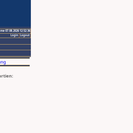
ime 07.08.2026 12:52:36
Login
Logout
artien: