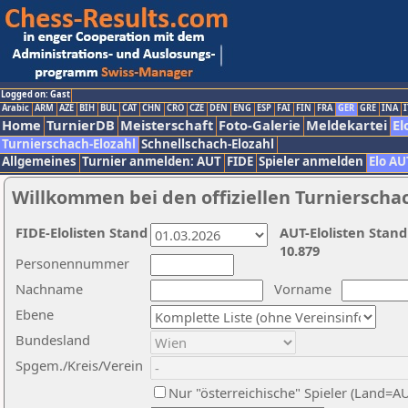
Logged on: Gast
Arabic
ARM
AZE
BIH
BUL
CAT
CHN
CRO
CZE
DEN
ENG
ESP
FAI
FIN
FRA
GER
GRE
INA
I
Home
TurnierDB
Meisterschaft
Foto-Galerie
Meldekartei
El
Turnierschach-Elozahl
Schnellschach-Elozahl
Allgemeines
Turnier anmelden: AUT
FIDE
Spieler anmelden
Elo AU
Willkommen bei den offiziellen Turnierscha
FIDE-Elolisten Stand
AUT-Elolisten Stand
10.879
Personennummer
Nachname
Vorname
Ebene
Bundesland
Spgem./Kreis/Verein
Nur "österreichische" Spieler (Land=A