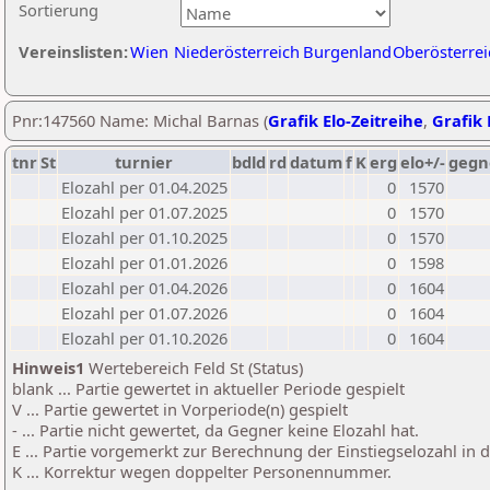
Sortierung
Vereinslisten:
Wien
Niederösterreich
Burgenland
Oberösterrei
Pnr:147560 Name: Michal Barnas (
Grafik Elo-Zeitreihe
,
Grafik 
tnr
St
turnier
bdld
rd
datum
f
K
erg
elo+/-
gegn
Elozahl per 01.04.2025
0
1570
Elozahl per 01.07.2025
0
1570
Elozahl per 01.10.2025
0
1570
Elozahl per 01.01.2026
0
1598
Elozahl per 01.04.2026
0
1604
Elozahl per 01.07.2026
0
1604
Elozahl per 01.10.2026
0
1604
Hinweis1
Wertebereich Feld St (Status)
blank ... Partie gewertet in aktueller Periode gespielt
V ... Partie gewertet in Vorperiode(n) gespielt
- ... Partie nicht gewertet, da Gegner keine Elozahl hat.
E ... Partie vorgemerkt zur Berechnung der Einstiegselozahl in
K ... Korrektur wegen doppelter Personennummer.