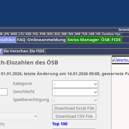
Servert
TA
JPN
MKD
LTU
NED
POL
POR
ROU
RUS
SRB
SVK
SWE
TUR
UKR
VIE
FontSize:11pt
ozahlen
FAQ
Onlineanmeldung
Swiss-Manager
ÖSB
FIDE
T
Elo Vorschau
Elo FIDE
ch-Elozahlen des ÖSB
 01.01.2026, letzte Änderung am 14.01.2026 09:08, gewertete P
Kategorie
Geschlecht
Spielberechtigung
Top 100
UT)