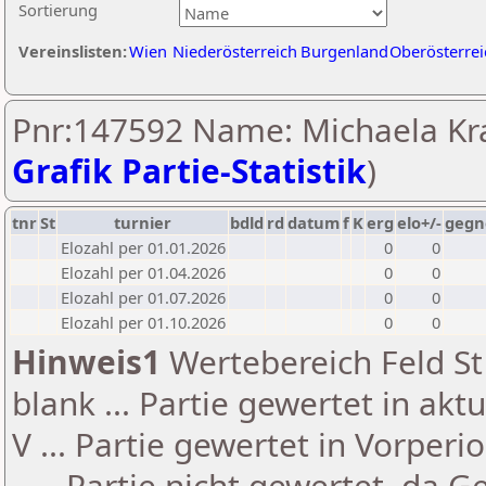
Sortierung
Vereinslisten:
Wien
Niederösterreich
Burgenland
Oberösterrei
Pnr:147592 Name: Michaela Kral
Grafik Partie-Statistik
)
tnr
St
turnier
bdld
rd
datum
f
K
erg
elo+/-
gegn
Elozahl per 01.01.2026
0
0
Elozahl per 01.04.2026
0
0
Elozahl per 01.07.2026
0
0
Elozahl per 01.10.2026
0
0
Hinweis1
Wertebereich Feld St 
blank ... Partie gewertet in akt
V ... Partie gewertet in Vorperi
- ... Partie nicht gewertet, da 