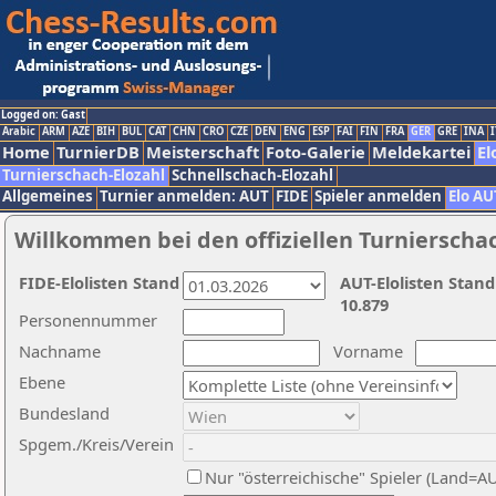
Logged on: Gast
Arabic
ARM
AZE
BIH
BUL
CAT
CHN
CRO
CZE
DEN
ENG
ESP
FAI
FIN
FRA
GER
GRE
INA
I
Home
TurnierDB
Meisterschaft
Foto-Galerie
Meldekartei
El
Turnierschach-Elozahl
Schnellschach-Elozahl
Allgemeines
Turnier anmelden: AUT
FIDE
Spieler anmelden
Elo AU
Willkommen bei den offiziellen Turnierscha
FIDE-Elolisten Stand
AUT-Elolisten Stand
10.879
Personennummer
Nachname
Vorname
Ebene
Bundesland
Spgem./Kreis/Verein
Nur "österreichische" Spieler (Land=A