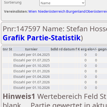
Sortierung
Vereinslisten:
Wien
Niederösterreich
Burgenland
Oberösterrei
Pnr:147597 Name: Stefan Hosse
Grafik Partie-Statistik
)
tnr
St
turnier
bdld
rd
datum
f
K
erg
elo+/-
gegn
Elozahl per 01.04.2025
0
0
Elozahl per 01.07.2025
0
0
Elozahl per 01.10.2025
0
0
Elozahl per 01.01.2026
0
0
Elozahl per 01.04.2026
0
0
Elozahl per 01.07.2026
0
0
Elozahl per 01.10.2026
0
0
Hinweis1
Wertebereich Feld St 
blank ... Partie gewertet in akt