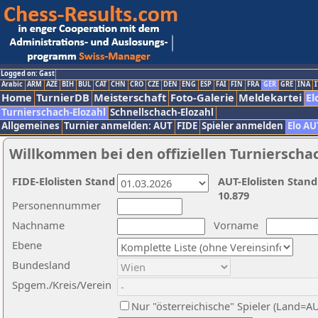
Logged on: Gast
Arabic
ARM
AZE
BIH
BUL
CAT
CHN
CRO
CZE
DEN
ENG
ESP
FAI
FIN
FRA
GER
GRE
INA
I
Home
TurnierDB
Meisterschaft
Foto-Galerie
Meldekartei
El
Turnierschach-Elozahl
Schnellschach-Elozahl
Allgemeines
Turnier anmelden: AUT
FIDE
Spieler anmelden
Elo AU
Willkommen bei den offiziellen Turnierscha
FIDE-Elolisten Stand
AUT-Elolisten Stand
10.879
Personennummer
Nachname
Vorname
Ebene
Bundesland
Spgem./Kreis/Verein
Nur "österreichische" Spieler (Land=A