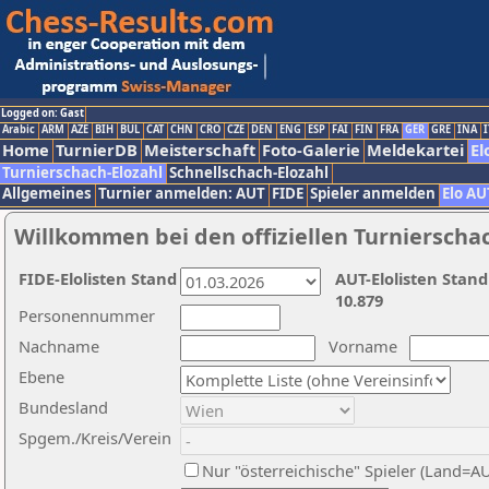
Logged on: Gast
Arabic
ARM
AZE
BIH
BUL
CAT
CHN
CRO
CZE
DEN
ENG
ESP
FAI
FIN
FRA
GER
GRE
INA
I
Home
TurnierDB
Meisterschaft
Foto-Galerie
Meldekartei
El
Turnierschach-Elozahl
Schnellschach-Elozahl
Allgemeines
Turnier anmelden: AUT
FIDE
Spieler anmelden
Elo AU
Willkommen bei den offiziellen Turnierscha
FIDE-Elolisten Stand
AUT-Elolisten Stand
10.879
Personennummer
Nachname
Vorname
Ebene
Bundesland
Spgem./Kreis/Verein
Nur "österreichische" Spieler (Land=A