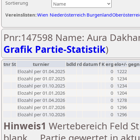
Sortierung
Vereinslisten:
Wien
Niederösterreich
Burgenland
Oberösterrei
Pnr:147598 Name: Aura Dakhan
Grafik Partie-Statistik
)
tnr
St
turnier
bdld
rd
datum
f
K
erg
elo+/-
gegn
Elozahl per 01.04.2025
0
1222
Elozahl per 01.07.2025
0
1234
Elozahl per 01.10.2025
0
1234
Elozahl per 01.01.2026
0
1204
Elozahl per 01.04.2026
0
1278
Elozahl per 01.07.2026
0
1296
Elozahl per 01.10.2026
0
1296
Hinweis1
Wertebereich Feld St 
blank ... Partie gewertet in akt