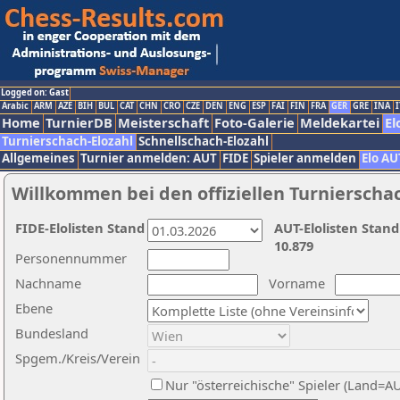
Logged on: Gast
Arabic
ARM
AZE
BIH
BUL
CAT
CHN
CRO
CZE
DEN
ENG
ESP
FAI
FIN
FRA
GER
GRE
INA
I
Home
TurnierDB
Meisterschaft
Foto-Galerie
Meldekartei
El
Turnierschach-Elozahl
Schnellschach-Elozahl
Allgemeines
Turnier anmelden: AUT
FIDE
Spieler anmelden
Elo AU
Willkommen bei den offiziellen Turnierscha
FIDE-Elolisten Stand
AUT-Elolisten Stand
10.879
Personennummer
Nachname
Vorname
Ebene
Bundesland
Spgem./Kreis/Verein
Nur "österreichische" Spieler (Land=A