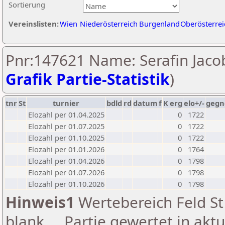
Sortierung
Vereinslisten:
Wien
Niederösterreich
Burgenland
Oberösterrei
Pnr:147621 Name: Serafin Jacob
Grafik Partie-Statistik
)
tnr
St
turnier
bdld
rd
datum
f
K
erg
elo+/-
gegn
Elozahl per 01.04.2025
0
1722
Elozahl per 01.07.2025
0
1722
Elozahl per 01.10.2025
0
1722
Elozahl per 01.01.2026
0
1764
Elozahl per 01.04.2026
0
1798
Elozahl per 01.07.2026
0
1798
Elozahl per 01.10.2026
0
1798
Hinweis1
Wertebereich Feld St 
blank ... Partie gewertet in akt