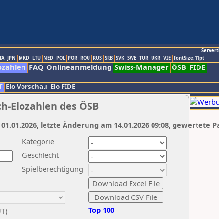
Servert
TA
JPN
MKD
LTU
NED
POL
POR
ROU
RUS
SRB
SVK
SWE
TUR
UKR
VIE
FontSize:11pt
ozahlen
FAQ
Onlineanmeldung
Swiss-Manager
ÖSB
FIDE
T
Elo Vorschau
Elo FIDE
ch-Elozahlen des ÖSB
 01.01.2026, letzte Änderung am 14.01.2026 09:08, gewertete P
Kategorie
Geschlecht
Spielberechtigung
Top 100
UT)