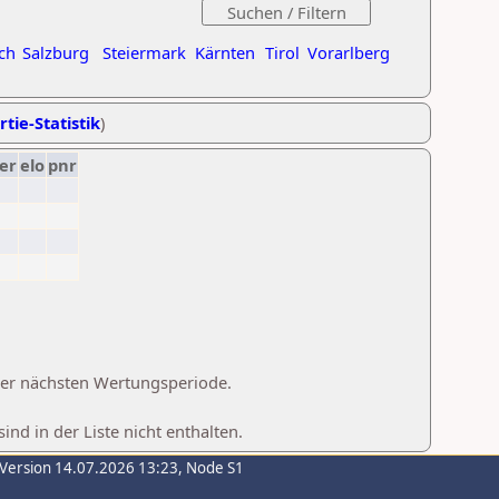
ch
Salzburg
Steiermark
Kärnten
Tirol
Vorarlberg
rtie-Statistik
)
er
elo
pnr
 der nächsten Wertungsperiode.
d in der Liste nicht enthalten.
-Version 14.07.2026 13:23, Node S1