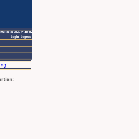
ime 08.08.2026 21:40:16
Login
Logout
artien: