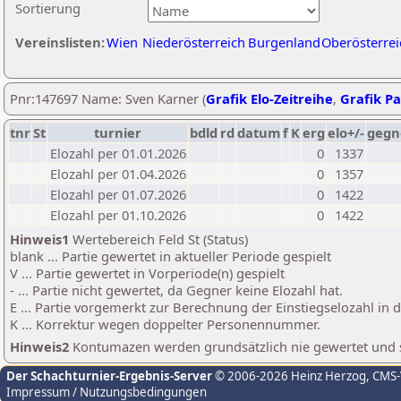
Sortierung
Vereinslisten:
Wien
Niederösterreich
Burgenland
Oberösterrei
Pnr:147697 Name: Sven Karner (
Grafik Elo-Zeitreihe
,
Grafik Pa
tnr
St
turnier
bdld
rd
datum
f
K
erg
elo+/-
gegn
Elozahl per 01.01.2026
0
1337
Elozahl per 01.04.2026
0
1357
Elozahl per 01.07.2026
0
1422
Elozahl per 01.10.2026
0
1422
Hinweis1
Wertebereich Feld St (Status)
blank ... Partie gewertet in aktueller Periode gespielt
V ... Partie gewertet in Vorperiode(n) gespielt
- ... Partie nicht gewertet, da Gegner keine Elozahl hat.
E ... Partie vorgemerkt zur Berechnung der Einstiegselozahl in
K ... Korrektur wegen doppelter Personennummer.
Hinweis2
Kontumazen werden grundsätzlich nie gewertet und sin
Der Schachturnier-Ergebnis-Server
© 2006-2026 Heinz Herzog
, CMS
Impressum / Nutzungsbedingungen