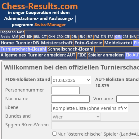
Logged on: Gast
Arabic
ARM
AZE
BIH
BUL
CAT
CHN
CRO
CZE
DEN
ENG
ESP
FAI
FIN
FRA
GER
GRE
INA
I
Home
TurnierDB
Meisterschaft
Foto-Galerie
Meldekartei
El
Turnierschach-Elozahl
Schnellschach-Elozahl
Allgemeines
Turnier anmelden: AUT
FIDE
Spieler anmelden
Elo AU
Willkommen bei den offiziellen Turnierscha
FIDE-Elolisten Stand
AUT-Elolisten Stand
10.879
Personennummer
Nachname
Vorname
Ebene
Bundesland
Spgem./Kreis/Verein
Nur "österreichische" Spieler (Land=A