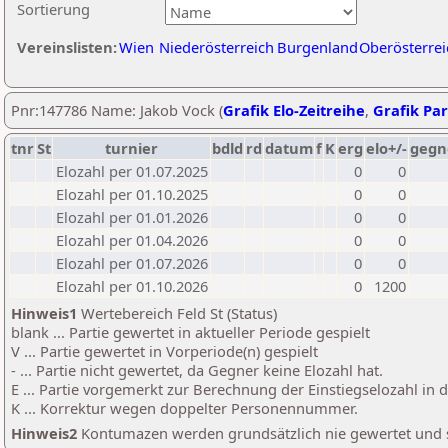
Sortierung
Vereinslisten:
Wien
Niederösterreich
Burgenland
Oberösterrei
Pnr:147786 Name: Jakob Vock (
Grafik Elo-Zeitreihe
,
Grafik Par
tnr
St
turnier
bdld
rd
datum
f
K
erg
elo+/-
gegn
Elozahl per 01.07.2025
0
0
Elozahl per 01.10.2025
0
0
Elozahl per 01.01.2026
0
0
Elozahl per 01.04.2026
0
0
Elozahl per 01.07.2026
0
0
Elozahl per 01.10.2026
0
1200
Hinweis1
Wertebereich Feld St (Status)
blank ... Partie gewertet in aktueller Periode gespielt
V ... Partie gewertet in Vorperiode(n) gespielt
- ... Partie nicht gewertet, da Gegner keine Elozahl hat.
E ... Partie vorgemerkt zur Berechnung der Einstiegselozahl in
K ... Korrektur wegen doppelter Personennummer.
Hinweis2
Kontumazen werden grundsätzlich nie gewertet und sin