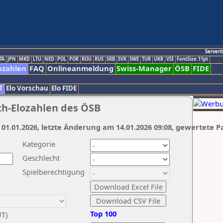
Servert
TA
JPN
MKD
LTU
NED
POL
POR
ROU
RUS
SRB
SVK
SWE
TUR
UKR
VIE
FontSize:11pt
ozahlen
FAQ
Onlineanmeldung
Swiss-Manager
ÖSB
FIDE
T
Elo Vorschau
Elo FIDE
ch-Elozahlen des ÖSB
 01.01.2026, letzte Änderung am 14.01.2026 09:08, gewertete P
Kategorie
Geschlecht
Spielberechtigung
Top 100
UT)