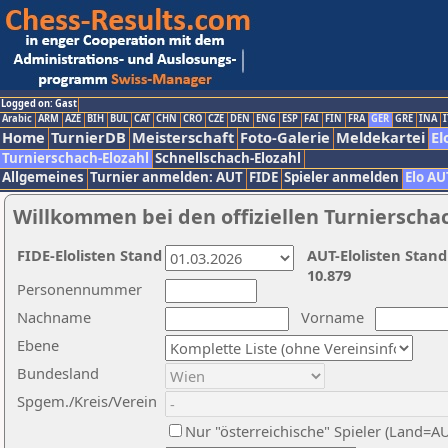
Logged on: Gast
Arabic
ARM
AZE
BIH
BUL
CAT
CHN
CRO
CZE
DEN
ENG
ESP
FAI
FIN
FRA
GER
GRE
INA
I
Home
TurnierDB
Meisterschaft
Foto-Galerie
Meldekartei
El
Turnierschach-Elozahl
Schnellschach-Elozahl
Allgemeines
Turnier anmelden: AUT
FIDE
Spieler anmelden
Elo AU
Willkommen bei den offiziellen Turnierscha
FIDE-Elolisten Stand
AUT-Elolisten Stand
10.879
Personennummer
Nachname
Vorname
Ebene
Bundesland
Spgem./Kreis/Verein
Nur "österreichische" Spieler (Land=A