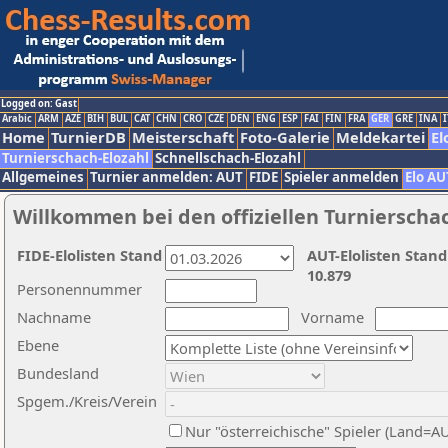
Logged on: Gast
Arabic
ARM
AZE
BIH
BUL
CAT
CHN
CRO
CZE
DEN
ENG
ESP
FAI
FIN
FRA
GER
GRE
INA
I
Home
TurnierDB
Meisterschaft
Foto-Galerie
Meldekartei
El
Turnierschach-Elozahl
Schnellschach-Elozahl
Allgemeines
Turnier anmelden: AUT
FIDE
Spieler anmelden
Elo AU
Willkommen bei den offiziellen Turnierscha
FIDE-Elolisten Stand
AUT-Elolisten Stand
10.879
Personennummer
Nachname
Vorname
Ebene
Bundesland
Spgem./Kreis/Verein
Nur "österreichische" Spieler (Land=A