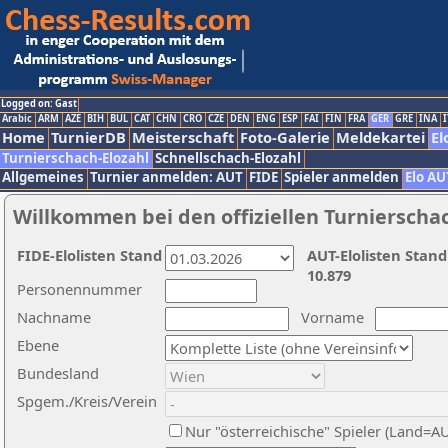
Logged on: Gast
Arabic
ARM
AZE
BIH
BUL
CAT
CHN
CRO
CZE
DEN
ENG
ESP
FAI
FIN
FRA
GER
GRE
INA
I
Home
TurnierDB
Meisterschaft
Foto-Galerie
Meldekartei
El
Turnierschach-Elozahl
Schnellschach-Elozahl
Allgemeines
Turnier anmelden: AUT
FIDE
Spieler anmelden
Elo AU
Willkommen bei den offiziellen Turnierscha
FIDE-Elolisten Stand
AUT-Elolisten Stand
10.879
Personennummer
Nachname
Vorname
Ebene
Bundesland
Spgem./Kreis/Verein
Nur "österreichische" Spieler (Land=A