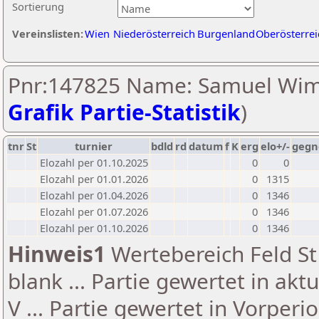
Sortierung
Vereinslisten:
Wien
Niederösterreich
Burgenland
Oberösterrei
Pnr:147825 Name: Samuel Wim
Grafik Partie-Statistik
)
tnr
St
turnier
bdld
rd
datum
f
K
erg
elo+/-
gegn
Elozahl per 01.10.2025
0
0
Elozahl per 01.01.2026
0
1315
Elozahl per 01.04.2026
0
1346
Elozahl per 01.07.2026
0
1346
Elozahl per 01.10.2026
0
1346
Hinweis1
Wertebereich Feld St 
blank ... Partie gewertet in akt
V ... Partie gewertet in Vorperi