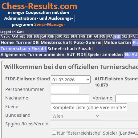
Logged on: Gast
Arabic
ARM
AZE
BIH
BUL
CAT
CHN
CRO
CZE
DEN
ENG
ESP
FAI
FIN
FRA
GER
GRE
INA
I
Home
TurnierDB
Meisterschaft
Foto-Galerie
Meldekartei
El
Turnierschach-Elozahl
Schnellschach-Elozahl
Allgemeines
Turnier anmelden: AUT
FIDE
Spieler anmelden
Elo AU
Willkommen bei den offiziellen Turnierscha
FIDE-Elolisten Stand
AUT-Elolisten Stand
10.879
Personennummer
Nachname
Vorname
Ebene
Bundesland
Spgem./Kreis/Verein
Nur "österreichische" Spieler (Land=A