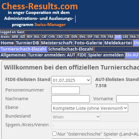
Logged on: Gast
Arabic
ARM
AZE
BIH
BUL
CAT
CHN
CRO
CZE
DEN
ENG
ESP
FAI
FIN
FRA
GER
GRE
INA
I
Home
TurnierDB
Meisterschaft
Foto-Galerie
Meldekartei
El
Turnierschach-Elozahl
Schnellschach-Elozahl
Allgemeines
Turnier anmelden: AUT
FIDE
Spieler anmelden
Elo AU
Willkommen bei den offiziellen Turnierscha
FIDE-Elolisten Stand
AUT-Elolisten Stand
7.518
Personennummer
Nachname
Vorname
Ebene
Bundesland
Spgem./Kreis/Verein
Nur "österreichische" Spieler (Land=A