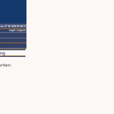
ime 07.08.2026 05:08:51
Login
Logout
artien: