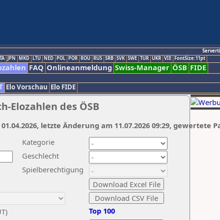
Servert
TA
JPN
MKD
LTU
NED
POL
POR
ROU
RUS
SRB
SVK
SWE
TUR
UKR
VIE
FontSize:11pt
ozahlen
FAQ
Onlineanmeldung
Swiss-Manager
ÖSB
FIDE
T
Elo Vorschau
Elo FIDE
ch-Elozahlen des ÖSB
 01.04.2026, letzte Änderung am 11.07.2026 09:29, gewertete P
Kategorie
Geschlecht
Spielberechtigung
Top 100
UT)