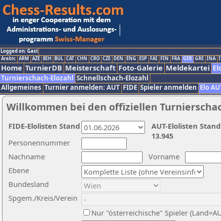
Logged on: Gast
Arabic
ARM
AZE
BIH
BUL
CAT
CHN
CRO
CZE
DEN
ENG
ESP
FAI
FIN
FRA
GER
GRE
INA
I
Home
TurnierDB
Meisterschaft
Foto-Galerie
Meldekartei
El
Turnierschach-Elozahl
Schnellschach-Elozahl
Allgemeines
Turnier anmelden: AUT
FIDE
Spieler anmelden
Elo AU
Willkommen bei den offiziellen Turnierscha
FIDE-Elolisten Stand
AUT-Elolisten Stand
13.945
Personennummer
Nachname
Vorname
Ebene
Bundesland
Spgem./Kreis/Verein
Nur "österreichische" Spieler (Land=A