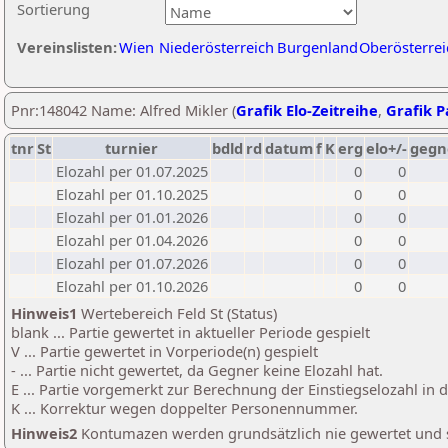
Sortierung
Vereinslisten:
Wien
Niederösterreich
Burgenland
Oberösterrei
Pnr:148042 Name: Alfred Mikler (
Grafik Elo-Zeitreihe
,
Grafik Pa
tnr
St
turnier
bdld
rd
datum
f
K
erg
elo+/-
gegn
Elozahl per 01.07.2025
0
0
Elozahl per 01.10.2025
0
0
Elozahl per 01.01.2026
0
0
Elozahl per 01.04.2026
0
0
Elozahl per 01.07.2026
0
0
Elozahl per 01.10.2026
0
0
Hinweis1
Wertebereich Feld St (Status)
blank ... Partie gewertet in aktueller Periode gespielt
V ... Partie gewertet in Vorperiode(n) gespielt
- ... Partie nicht gewertet, da Gegner keine Elozahl hat.
E ... Partie vorgemerkt zur Berechnung der Einstiegselozahl in
K ... Korrektur wegen doppelter Personennummer.
Hinweis2
Kontumazen werden grundsätzlich nie gewertet und sin