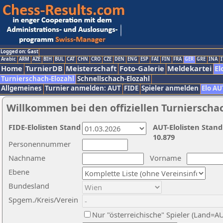
Logged on: Gast
Arabic
ARM
AZE
BIH
BUL
CAT
CHN
CRO
CZE
DEN
ENG
ESP
FAI
FIN
FRA
GER
GRE
INA
I
Home
TurnierDB
Meisterschaft
Foto-Galerie
Meldekartei
El
Turnierschach-Elozahl
Schnellschach-Elozahl
Allgemeines
Turnier anmelden: AUT
FIDE
Spieler anmelden
Elo AU
Willkommen bei den offiziellen Turnierscha
FIDE-Elolisten Stand
AUT-Elolisten Stand
10.879
Personennummer
Nachname
Vorname
Ebene
Bundesland
Spgem./Kreis/Verein
Nur "österreichische" Spieler (Land=A