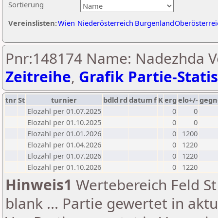
Sortierung
Vereinslisten:
Wien
Niederösterreich
Burgenland
Oberösterrei
Pnr:148174 Name: Nadezhda Vo
Zeitreihe
,
Grafik Partie-Statis
tnr
St
turnier
bdld
rd
datum
f
K
erg
elo+/-
gegn
Elozahl per 01.07.2025
0
0
Elozahl per 01.10.2025
0
0
Elozahl per 01.01.2026
0
1200
Elozahl per 01.04.2026
0
1220
Elozahl per 01.07.2026
0
1220
Elozahl per 01.10.2026
0
1220
Hinweis1
Wertebereich Feld St 
blank ... Partie gewertet in akt