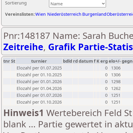
Sortierung
Vereinslisten:
Wien
Niederösterreich
Burgenland
Oberösterrei
Pnr:148187 Name: Sarah Buche
Zeitreihe
,
Grafik Partie-Statis
tnr
St
turnier
bdld
rd
datum
f
K
erg
elo+/-
gegn
Elozahl per 01.07.2025
0
1306
Elozahl per 01.10.2025
0
1306
Elozahl per 01.01.2026
0
1298
Elozahl per 01.04.2026
0
1262
Elozahl per 01.07.2026
0
1251
Elozahl per 01.10.2026
0
1251
Hinweis1
Wertebereich Feld St 
blank ... Partie gewertet in akt