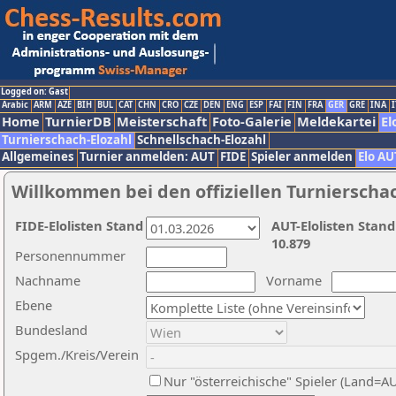
Logged on: Gast
Arabic
ARM
AZE
BIH
BUL
CAT
CHN
CRO
CZE
DEN
ENG
ESP
FAI
FIN
FRA
GER
GRE
INA
I
Home
TurnierDB
Meisterschaft
Foto-Galerie
Meldekartei
El
Turnierschach-Elozahl
Schnellschach-Elozahl
Allgemeines
Turnier anmelden: AUT
FIDE
Spieler anmelden
Elo AU
Willkommen bei den offiziellen Turnierscha
FIDE-Elolisten Stand
AUT-Elolisten Stand
10.879
Personennummer
Nachname
Vorname
Ebene
Bundesland
Spgem./Kreis/Verein
Nur "österreichische" Spieler (Land=A