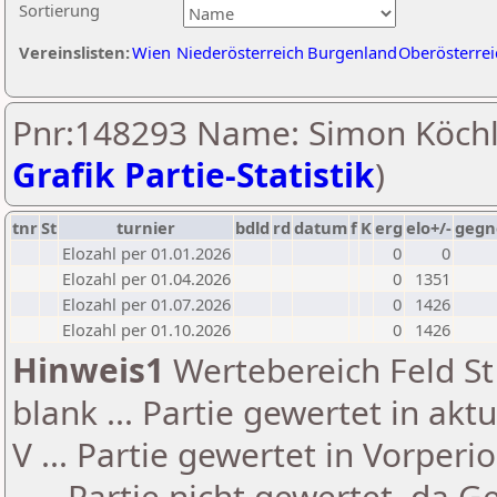
Sortierung
Vereinslisten:
Wien
Niederösterreich
Burgenland
Oberösterrei
Pnr:148293 Name: Simon Köchl
Grafik Partie-Statistik
)
tnr
St
turnier
bdld
rd
datum
f
K
erg
elo+/-
gegn
Elozahl per 01.01.2026
0
0
Elozahl per 01.04.2026
0
1351
Elozahl per 01.07.2026
0
1426
Elozahl per 01.10.2026
0
1426
Hinweis1
Wertebereich Feld St 
blank ... Partie gewertet in akt
V ... Partie gewertet in Vorperi
- ... Partie nicht gewertet, da 