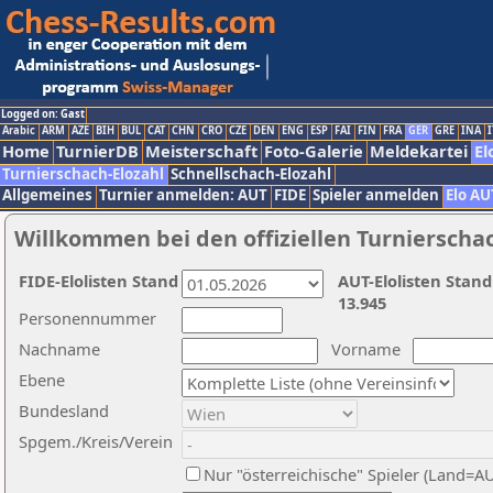
Logged on: Gast
Arabic
ARM
AZE
BIH
BUL
CAT
CHN
CRO
CZE
DEN
ENG
ESP
FAI
FIN
FRA
GER
GRE
INA
I
Home
TurnierDB
Meisterschaft
Foto-Galerie
Meldekartei
El
Turnierschach-Elozahl
Schnellschach-Elozahl
Allgemeines
Turnier anmelden: AUT
FIDE
Spieler anmelden
Elo AU
Willkommen bei den offiziellen Turnierscha
FIDE-Elolisten Stand
AUT-Elolisten Stand
13.945
Personennummer
Nachname
Vorname
Ebene
Bundesland
Spgem./Kreis/Verein
Nur "österreichische" Spieler (Land=A