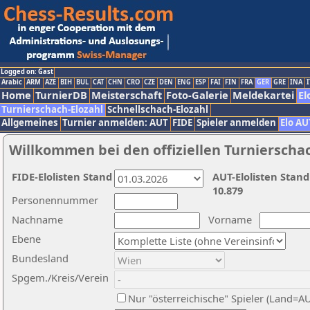
Logged on: Gast
Arabic
ARM
AZE
BIH
BUL
CAT
CHN
CRO
CZE
DEN
ENG
ESP
FAI
FIN
FRA
GER
GRE
INA
I
Home
TurnierDB
Meisterschaft
Foto-Galerie
Meldekartei
El
Turnierschach-Elozahl
Schnellschach-Elozahl
Allgemeines
Turnier anmelden: AUT
FIDE
Spieler anmelden
Elo AU
Willkommen bei den offiziellen Turnierscha
FIDE-Elolisten Stand
AUT-Elolisten Stand
10.879
Personennummer
Nachname
Vorname
Ebene
Bundesland
Spgem./Kreis/Verein
Nur "österreichische" Spieler (Land=A