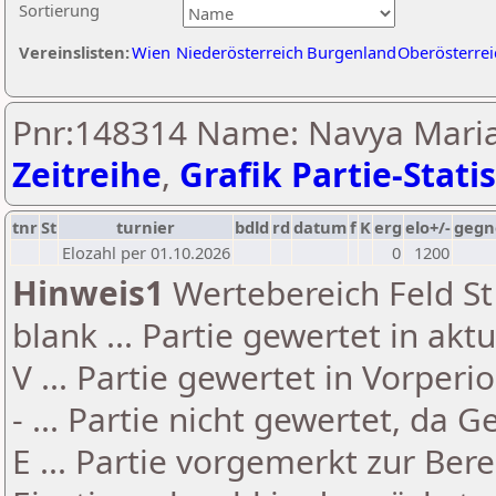
Sortierung
Vereinslisten:
Wien
Niederösterreich
Burgenland
Oberösterrei
Pnr:148314 Name: Navya Maria 
Zeitreihe
,
Grafik Partie-Statis
tnr
St
turnier
bdld
rd
datum
f
K
erg
elo+/-
gegn
Elozahl per 01.10.2026
0
1200
Hinweis1
Wertebereich Feld St 
blank ... Partie gewertet in akt
V ... Partie gewertet in Vorperi
- ... Partie nicht gewertet, da 
E ... Partie vorgemerkt zur Be