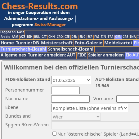
Logged on: Gast
Arabic
ARM
AZE
BIH
BUL
CAT
CHN
CRO
CZE
DEN
ENG
ESP
FAI
FIN
FRA
GER
GRE
INA
I
Home
TurnierDB
Meisterschaft
Foto-Galerie
Meldekartei
El
Turnierschach-Elozahl
Schnellschach-Elozahl
Allgemeines
Turnier anmelden: AUT
FIDE
Spieler anmelden
Elo AU
Willkommen bei den offiziellen Turnierscha
FIDE-Elolisten Stand
AUT-Elolisten Stand
13.945
Personennummer
Nachname
Vorname
Ebene
Bundesland
Spgem./Kreis/Verein
Nur "österreichische" Spieler (Land=A