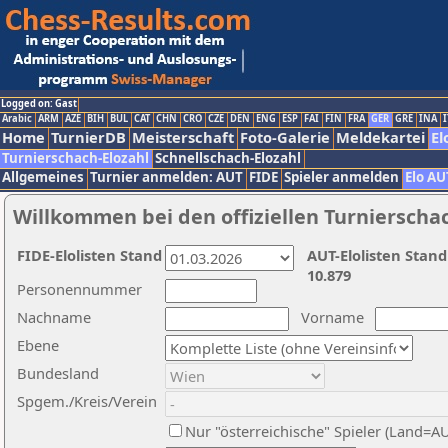
Logged on: Gast
Arabic
ARM
AZE
BIH
BUL
CAT
CHN
CRO
CZE
DEN
ENG
ESP
FAI
FIN
FRA
GER
GRE
INA
I
Home
TurnierDB
Meisterschaft
Foto-Galerie
Meldekartei
El
Turnierschach-Elozahl
Schnellschach-Elozahl
Allgemeines
Turnier anmelden: AUT
FIDE
Spieler anmelden
Elo AU
Willkommen bei den offiziellen Turnierscha
FIDE-Elolisten Stand
AUT-Elolisten Stand
10.879
Personennummer
Nachname
Vorname
Ebene
Bundesland
Spgem./Kreis/Verein
Nur "österreichische" Spieler (Land=A