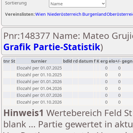
Sortierung
Vereinslisten:
Wien
Niederösterreich
Burgenland
Oberösterrei
Pnr:148377 Name: Mateo Grujic
Grafik Partie-Statistik
)
tnr
St
turnier
bdld
rd
datum
f
K
erg
elo+/-
gegn
Elozahl per 01.07.2025
0
0
Elozahl per 01.10.2025
0
0
Elozahl per 01.01.2026
0
0
Elozahl per 01.04.2026
0
0
Elozahl per 01.07.2026
0
0
Elozahl per 01.10.2026
0
0
Hinweis1
Wertebereich Feld St 
blank ... Partie gewertet in akt