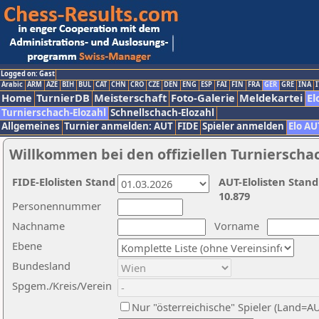
Logged on: Gast
Arabic
ARM
AZE
BIH
BUL
CAT
CHN
CRO
CZE
DEN
ENG
ESP
FAI
FIN
FRA
GER
GRE
INA
I
Home
TurnierDB
Meisterschaft
Foto-Galerie
Meldekartei
El
Turnierschach-Elozahl
Schnellschach-Elozahl
Allgemeines
Turnier anmelden: AUT
FIDE
Spieler anmelden
Elo AU
Willkommen bei den offiziellen Turnierscha
FIDE-Elolisten Stand
AUT-Elolisten Stand
10.879
Personennummer
Nachname
Vorname
Ebene
Bundesland
Spgem./Kreis/Verein
Nur "österreichische" Spieler (Land=A