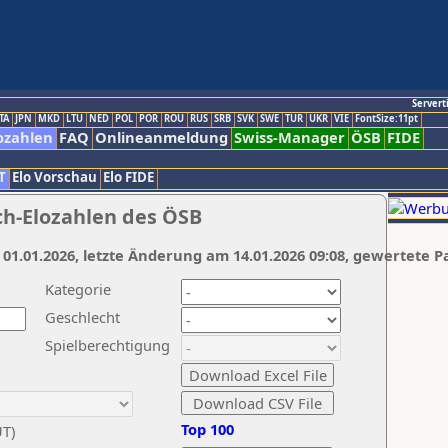
Servert
TA
JPN
MKD
LTU
NED
POL
POR
ROU
RUS
SRB
SVK
SWE
TUR
UKR
VIE
FontSize:11pt
ozahlen
FAQ
Onlineanmeldung
Swiss-Manager
ÖSB
FIDE
T
Elo Vorschau
Elo FIDE
ch-Elozahlen des ÖSB
 01.01.2026, letzte Änderung am 14.01.2026 09:08, gewertete P
Kategorie
Geschlecht
Spielberechtigung
Top 100
UT)