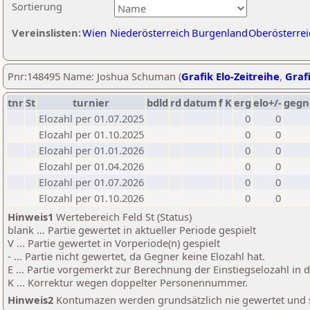
Sortierung
Vereinslisten:
Wien
Niederösterreich
Burgenland
Oberösterrei
Pnr:148495 Name: Joshua Schuman (
Grafik Elo-Zeitreihe
,
Grafi
tnr
St
turnier
bdld
rd
datum
f
K
erg
elo+/-
gegn
Elozahl per 01.07.2025
0
0
Elozahl per 01.10.2025
0
0
Elozahl per 01.01.2026
0
0
Elozahl per 01.04.2026
0
0
Elozahl per 01.07.2026
0
0
Elozahl per 01.10.2026
0
0
Hinweis1
Wertebereich Feld St (Status)
blank ... Partie gewertet in aktueller Periode gespielt
V ... Partie gewertet in Vorperiode(n) gespielt
- ... Partie nicht gewertet, da Gegner keine Elozahl hat.
E ... Partie vorgemerkt zur Berechnung der Einstiegselozahl in
K ... Korrektur wegen doppelter Personennummer.
Hinweis2
Kontumazen werden grundsätzlich nie gewertet und sin