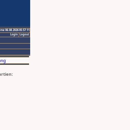
ime 06.08.2026 05:57:11
Login
Logout
artien: