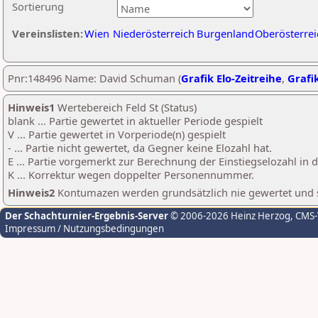
Sortierung
Vereinslisten:
Wien
Niederösterreich
Burgenland
Oberösterrei
Pnr:148496 Name: David Schuman (
Grafik Elo-Zeitreihe
,
Grafik
Hinweis1
Wertebereich Feld St (Status)
blank ... Partie gewertet in aktueller Periode gespielt
V ... Partie gewertet in Vorperiode(n) gespielt
- ... Partie nicht gewertet, da Gegner keine Elozahl hat.
E ... Partie vorgemerkt zur Berechnung der Einstiegselozahl in
K ... Korrektur wegen doppelter Personennummer.
Hinweis2
Kontumazen werden grundsätzlich nie gewertet und sin
Der Schachturnier-Ergebnis-Server
© 2006-2026 Heinz Herzog
, CMS
Impressum / Nutzungsbedingungen