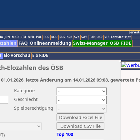
Servert
TA
JPN
MKD
LTU
NED
POL
POR
ROU
RUS
SRB
SVK
SWE
TUR
UKR
VIE
FontSize:11pt
ozahlen
FAQ
Onlineanmeldung
Swiss-Manager
ÖSB
FIDE
T
Elo Vorschau
Elo FIDE
ch-Elozahlen des ÖSB
 01.01.2026, letzte Änderung am 14.01.2026 09:08, gewertete P
Kategorie
Geschlecht
Spielberechtigung
Top 100
UT)