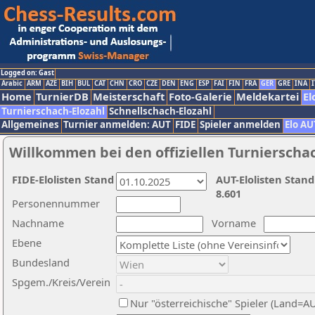
Logged on: Gast
Arabic
ARM
AZE
BIH
BUL
CAT
CHN
CRO
CZE
DEN
ENG
ESP
FAI
FIN
FRA
GER
GRE
INA
I
Home
TurnierDB
Meisterschaft
Foto-Galerie
Meldekartei
El
Turnierschach-Elozahl
Schnellschach-Elozahl
Allgemeines
Turnier anmelden: AUT
FIDE
Spieler anmelden
Elo AU
Willkommen bei den offiziellen Turnierscha
FIDE-Elolisten Stand
AUT-Elolisten Stand
8.601
Personennummer
Nachname
Vorname
Ebene
Bundesland
Spgem./Kreis/Verein
Nur "österreichische" Spieler (Land=A