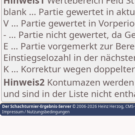
Hinweis1
Wertebereich Feld St 
blank ... Partie gewertet in akt
V ... Partie gewertet in Vorperi
- ... Partie nicht gewertet, da 
E ... Partie vorgemerkt zur Be
Einstiegselozahl in der nächst
K ... Korrektur wegen doppelt
Hinweis2
Kontumazen werden g
und sind in der Liste nicht enth
Der Schachturnier-Ergebnis-Server
© 2006-2026 Heinz Herzog
, CMS
Impressum / Nutzungsbedingungen